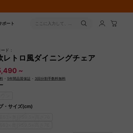
サポート
ここに入力して、
［↵］ボタンをタップ
コード：
欧レトロ風ダイニングチェア
,490 ~
料
・
5年間品質保証
・
3回分割手数料無料
ー
ラウン
プ・サイズ(cm)
]幅63×奥行59.5×高さ76
]幅63×奥行59.5×高さ76