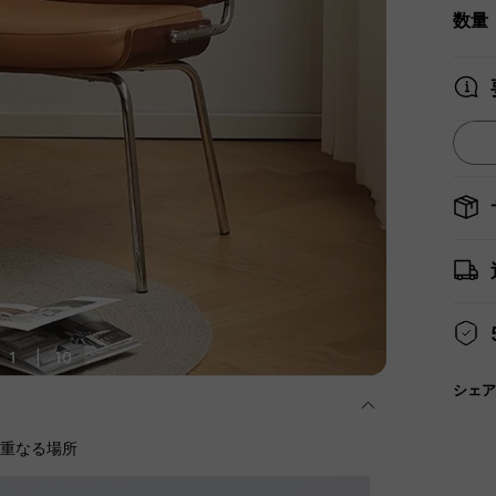
数量
1
|
10
シェア
に重なる場所