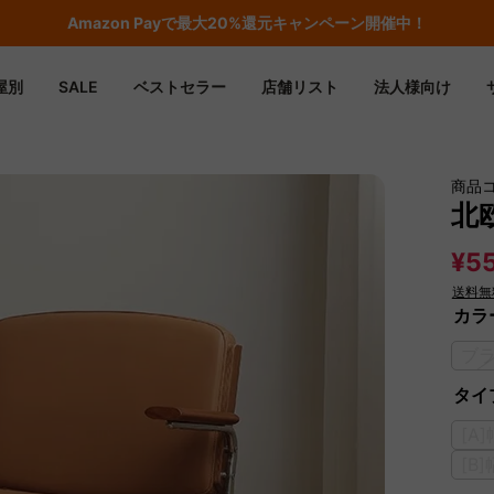
Amazon
Payで最大20%還元キャンペーン開催中！
屋別
SALE
ベストセラー
店舗リスト
法人様向け
商品
北
¥55
送料無
カラ
ブ
タイ
[A
[B