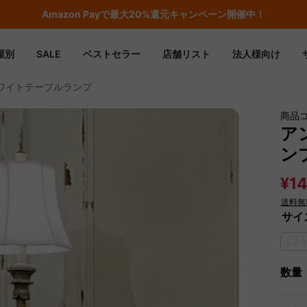
Amazon
Payで最大20%還元キャンペーン開催中！
屋別
SALE
ベストセラー
店舗リスト
法人様向け
ワイトテーブルランプ
商品
ア
ン
¥14
送料無
サイズ
L2
数量