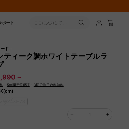
サポート
ここに入力して、
［↵］ボタンをタップ
コード：
ンティーク調ホワイトテーブルラ
プ
,990 ~
料
・
5年間品質保証
・
3回分割手数料無料
(cm)
4×W24×H73