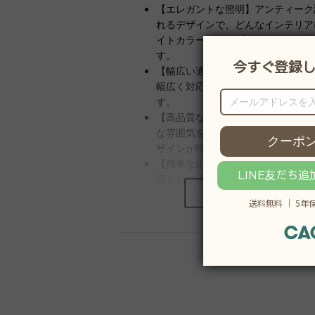
【エレガントな照明】アンティーク
れるデザインで、どんなインテリア
イトカラーのランプシェードが、寝
す。
【幅広い適用性】このスタンドライ
幅広く対応します。寝室やリビング
す。
【高品質な素材とデザイン】金属製
な雰囲気を醸し出します。ランプシ
ザインが特徴です。
【簡単な組立と迅速な配送】組立が
品として迅速にお手元にお届けしま
商品
開梱が必要です。
【安心のアフターサービス】購入後
ます。安全性にも配慮された設計で