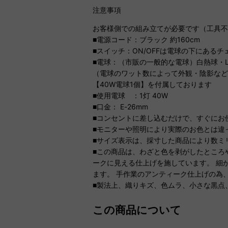
注意事項
お客様側での組み立てが必要です（工具
■電源コード：ブラック 約160cm
■スイッチ：ON/OFFは電球の下にあるチ
■電球：（市販の一般的な電球）白熱球・L
（電球のワット数によって外観・陰影な
【40W電球1個】を付属しております
■使用電球 ：1灯 40W
■口金： E-26mm
■コンセントに差し込むだけで、すぐにお
■モニターや照明により実際のお色とは違
■サイズ表示は、採寸した商品により数ミ
■この商品は、わざと色を剥がしたところ
ークに見える仕上げを施しています。 細
ます。 手作業のアンティーク仕上げの為
■製法上、織りキズ、色ムラ、小さな黒点
この商品について