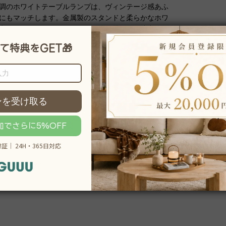
調のホワイトテーブルランプは、ヴィンテージ感あふ
にもマッチします。金属製のスタンドと柔らかなホワ
室やリビングルームにエレガントな雰囲気を演出しま
トは、一人暮らしの方からカップル、ファミリーまで
ルームに最適で、どんな空間にも自然に溶け込みま
のスタンドは細かい装飾が施されており、クラシック
ェードは柔らかなホワイトカラーで、優れた品質とデ
簡単で、すぐに使用可能です。また、お急ぎ便対応商
す。開梱サービスは除外されているため、ご自身での
説明をもっと見る
のサポートも充実しており、安心してご利用いただけ
、長くお使いいただける商品です。