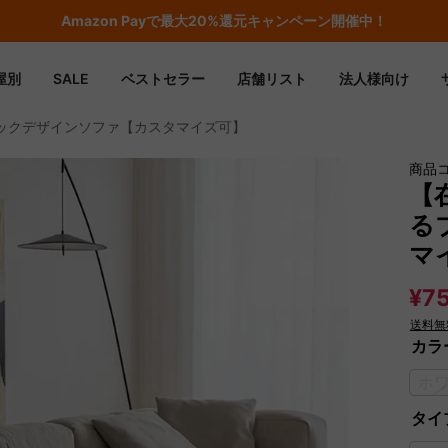
Amazon
Payで最大20%還元キャンペーン開催中！
屋別
SALE
ベストセラー
店舗リスト
法人様向け
ックデザインソファ【カスタマイズ可】
商品
【
る
マ
¥75
送料無
カラ
ホ
タイ