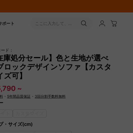
サポート
ここに入力して、
［↵］ボタンをタップ
コード：
在庫処分セール】色と生地が選べ
ブロックデザインソファ【カスタ
イズ可】
,790 ~
料
・
5年間品質保証
・
3回分割手数料無料
ー
ワイト
カスタマイズ
プ・サイズ(cm)