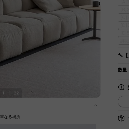
[A
[B
[C
[D
[E
詳
🔧
数量
1
|
22
に重なる場所