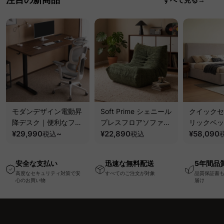
モダンデザイン電動昇
Soft Prime シェニール
クイックセ
降デスク｜便利なフッ
プレスフロアソファ｜
リックベッ
ク・コンセント・
¥29,990
~
圧縮梱包で搬入しやす
¥22,890
要で組み立
¥58,090
税込
税込
USB・Type-C対応で
い、軽量コンパクトの
ッションベ
高さ調節可能なメモリ
幅75cm一人掛けソフ
ム
安全な支払い
迅速な無料配送
5年間品
ー機能搭載ワークデス
ァ
高度なセキュリティ対策で安
すべてのご注文が対象
品質保証書
ク
心のお買い物
届け