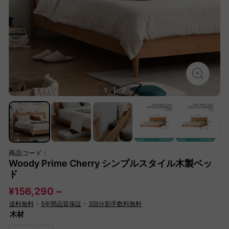
1
|
7
商品コード：
Woody Prime Cherry シンプルスタイル木製ベッ
ド
¥156,290 ~
送料無料
・
5年間品質保証
・
3回分割手数料無料
木材