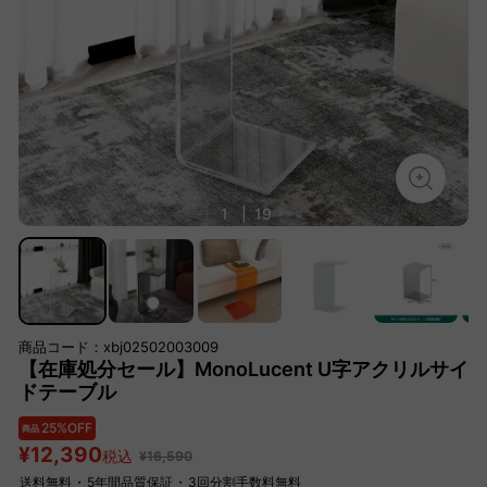
1
|
19
商品コード：xbj02502003009
【在庫処分セール】MonoLucent U字アクリルサイ
ドテーブル
25%OFF
商品
¥12,390
税込
¥16,590
送料無料
・
5年間品質保証
・
3回分割手数料無料