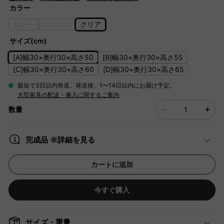
カラー
グレー
オレンジ
クリア
サイズ(cm)
[A]幅30×奥行30×高さ50
[B]幅30×奥行30×高さ55
[C]幅30×奥行30×高さ60
[D]幅30×奥行30×高さ65
最短で3日以内発送。発送後、1〜14日以内にお届け予定。
大型家具の配送・搬入に関するご案内
数量
完成品 ※詳細を見る
カートに追加
今すぐ購入
サイズ・重量