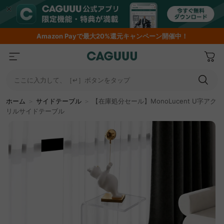
Amazon
Payで最大20%還元キャンペーン開催中！
ここに入力して、［↵］ボタンをタップ
ホーム
＞
サイドテーブル
＞
【在庫処分セール】MonoLucent U字アク
リルサイドテーブル