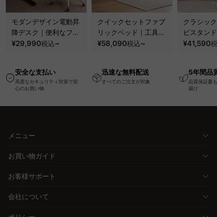
モダンデザイン電動昇
クイックセットファブ
クラシック
降デスク｜便利なフッ
リックベッド｜工具不
ビスタンド
ク・コンセント・
¥29,990
~
要で組み立てられるク
¥58,090
~
100kgの
¥41,590
税込
税込
USB・Type-C対応で
ッションベッドフレー
と場所を選
高さ調節可能なメモリ
ム
キャスター
安全な支払い
迅速な無料配送
5年間品
ー機能搭載ワークデス
高度なセキュリティ対策で安
すべてのご注文が対象
品質保証書
ク
心のお買い物
届け
メニュー
お買い物ガイド
お客様サポート
会社について
ポリシー