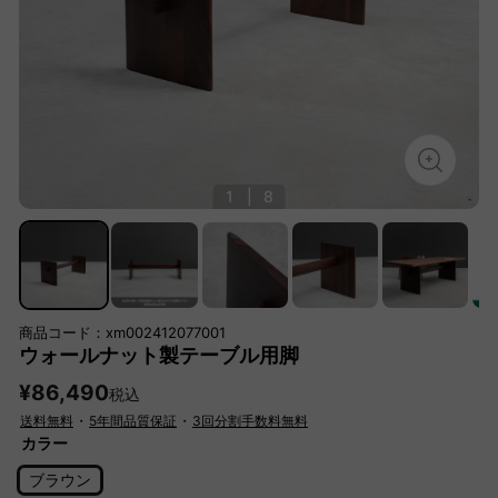
1
|
8
商品コード：xm002412077001
ウォールナット製テーブル用脚
¥86,490
税込
送料無料
・
5年間品質保証
・
3回分割手数料無料
カラー
ブラウン