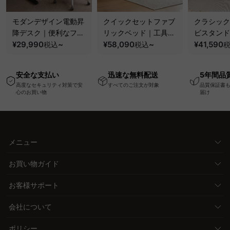
モダンデザイン電動昇
クイックセットファブ
クラシック
降デスク｜便利なフッ
リックベッド｜工具不
ビスタンド
ク・コンセント・
¥29,990
~
要で組み立てられるク
¥58,090
~
100kgの
¥41,590
税込
税込
USB・Type-C対応で
ッションベッドフレー
と場所を選
高さ調節可能なメモリ
ム
キャスター
安全な支払い
迅速な無料配送
5年間品
ー機能搭載ワークデス
高度なセキュリティ対策で安
すべてのご注文が対象
品質保証書
ク
心のお買い物
届け
メニュー
お買い物ガイド
お客様サポート
会社について
ポリシー