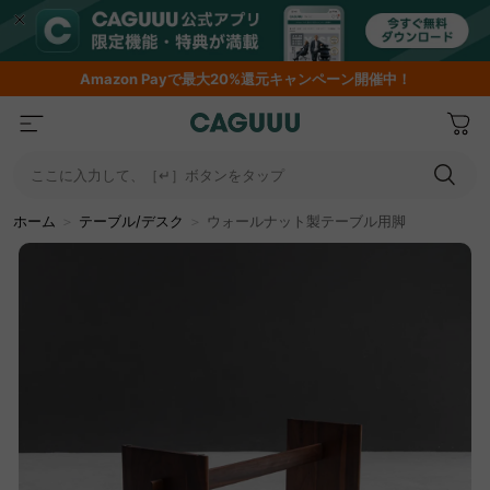
期間限定フラッシュセール！最大50％OFF
ここに入力して、［↵］ボタンをタップ
ホーム
＞
テーブル/デスク
＞
ウォールナット製テーブル用脚