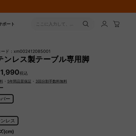
サポート
ここに入力して、
［↵］ボタンをタップ
ード：xm002412085001
テンレス製テーブル専用脚
1,990
税込
料
・
5年間品質保証
・
3回分割手数料無料
ー
ルバー
テンレス
(cm)