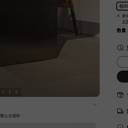
幅6
最
大
数量
1
|
7
に重なる場所