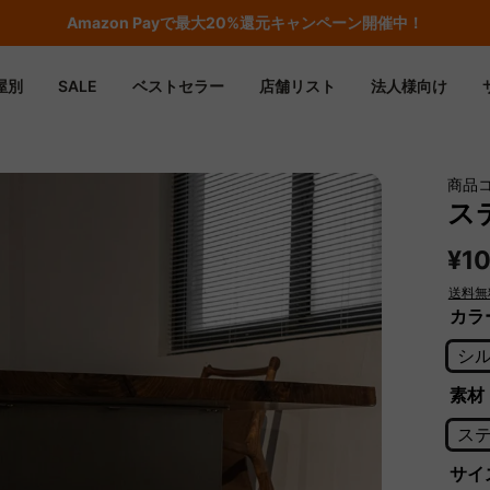
Amazon
Payで最大20%還元キャンペーン開催中！
屋別
SALE
ベストセラー
店舗リスト
法人様向け
商品コ
ス
¥10
送料無
カラ
シ
素材
ス
サイズ