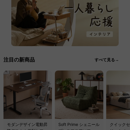
注目の新商品
すべて見る→
モダンデザイン電動昇
Soft Prime シェニール
クイックセ