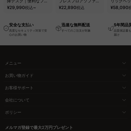
降デスク｜便利なフッ
プレスフロアソファ｜
リックベッ
ク・コンセント・
¥29,990
~
圧縮梱包で搬入しやす
¥22,890
要で組み立
¥58,090
税込
税込
USB・Type-C対応で
い、軽量コンパクトの
ッションベ
高さ調節可能なメモリ
幅75cm一人掛けソフ
ム
安全な支払い
迅速な無料配送
5年間品
ー機能搭載ワークデス
ァ
高度なセキュリティ対策で安
すべてのご注文が対象
品質保証書
ク
心のお買い物
届け
メニュー
お買い物ガイド
お客様サポート
会社について
ポリシー
メルマガ登録で最大2万円プレゼント