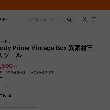
サポート
ここに入力して、
［↵］ボタンをタップ
コード：
ody Prime Vintage Box 異素材三
スツール
,590 ~
料
・
5年間品質保証
・
3回分割手数料無料
ー
ークブラウン
(cm)
9×奥行43.5×高さ45