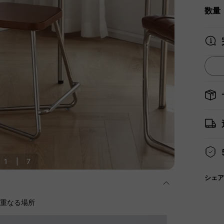
数量
1
|
7
シェア
に重なる場所