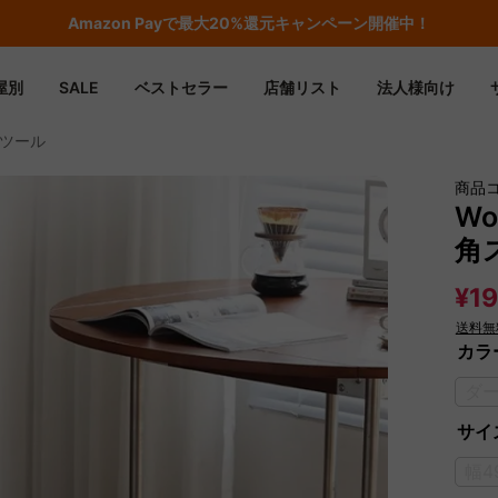
Amazon
Payで最大20%還元キャンペーン開催中！
屋別
SALE
ベストセラー
店舗リスト
法人様向け
角スツール
商品
Wo
角
¥19
送料無
カラ
ダ
サイズ
幅4