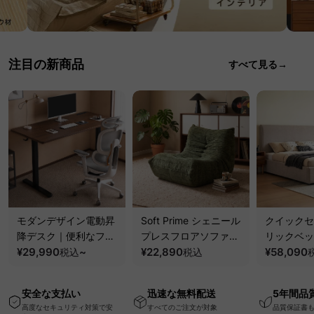
注目の新商品
すべて見る→
モダンデザイン電動昇
Soft Prime シェニール
クイックセ
降デスク｜便利なフッ
プレスフロアソファ｜
リックベッ
ク・コンセント・
¥29,990
~
圧縮梱包で搬入しやす
¥22,890
要で組み立
¥58,090
税込
税込
USB・Type-C対応で
い、軽量コンパクトの
ッションベ
高さ調節可能なメモリ
幅75cm一人掛けソフ
ム
安全な支払い
迅速な無料配送
5年間品
ー機能搭載ワークデス
ァ
高度なセキュリティ対策で安
すべてのご注文が対象
品質保証書
ク