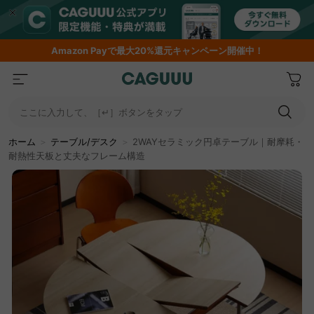
Amazon
Payで最大20%還元キャンペーン開催中！
ここに入力して、［↵］ボタンをタップ
ホーム
＞
テーブル/デスク
＞
2WAYセラミック円卓テーブル｜耐摩耗・
耐熱性天板と丈夫なフレーム構造