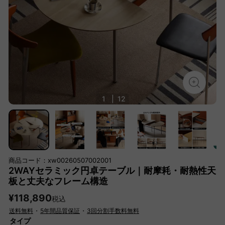
1
|
12
商品コード：xw00260507002001
2WAYセラミック円卓テーブル｜耐摩耗・耐熱性天
板と丈夫なフレーム構造
¥118,890
税込
送料無料
・
5年間品質保証
・
3回分割手数料無料
タイプ