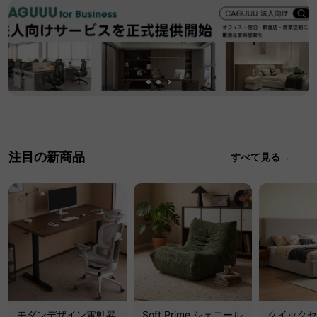
注目の新商品
すべて見る→
モダンデザイン電動昇
Soft Prime シェニール
クイックセ