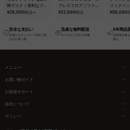
降デスク｜便利なフッ
プレスフロアソファ｜
リックベッ
ク・コンセント・
¥29,990
~
圧縮梱包で搬入しやす
¥22,890
要で組み立
¥58,090
税込
税込
USB・Type-C対応で
い、軽量コンパクトの
ッションベ
高さ調節可能なメモリ
幅75cm一人掛けソフ
ム
安全な支払い
迅速な無料配送
5年間品
ー機能搭載ワークデス
ァ
高度なセキュリティ対策で安
すべてのご注文が対象
品質保証書
ク
心のお買い物
届け
メニュー
お買い物ガイド
お客様サポート
会社について
ポリシー