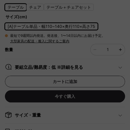
テーブル
チェア
テーブル＋チェアセット
サイズ(cm)
[A]テーブル単品・幅110~140×奥行110×高さ75
最短で9週間以内発送。発送後、1〜14日以内にお届け予定。
大型家具の配送・搬入に関するご案内
数量
要組立品/難易度：低 ※詳細を見る
カートに追加
今すぐ購入
サイズ・重量