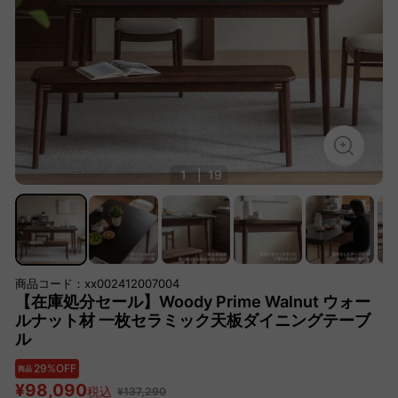
1
|
19
商品コード：xx002412007004
【在庫処分セール】Woody Prime Walnut ウォー
ルナット材 一枚セラミック天板ダイニングテーブ
ル
29%OFF
商品
¥98,090
税込
¥137,290