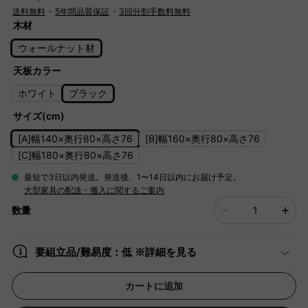
送料無料
・
5年間品質保証
・
3回分割手数料無料
木材
ウォールナット材
天板カラー
ホワイト
ブラック
サイズ(cm)
[A]幅140×奥行80×高さ76
[B]幅160×奥行80×高さ76
[C]幅180×奥行80×高さ76
最短で3日以内発送。発送後、1〜14日以内にお届け予定。
大型家具の配送・搬入に関するご案内
数量
要組立品/難易度：低 ※詳細を見る
カートに追加