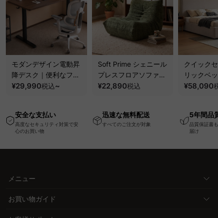
モダンデザイン電動昇
Soft Prime シェニール
クイックセ
降デスク｜便利なフッ
プレスフロアソファ｜
リックベッ
ク・コンセント・
¥29,990
~
圧縮梱包で搬入しやす
¥22,890
要で組み立
¥58,090
税込
税込
USB・Type-C対応で
い、軽量コンパクトの
ッションベ
高さ調節可能なメモリ
幅75cm一人掛けソフ
ム
安全な支払い
迅速な無料配送
5年間品
ー機能搭載ワークデス
ァ
高度なセキュリティ対策で安
すべてのご注文が対象
品質保証書
ク
心のお買い物
届け
メニュー
お買い物ガイド