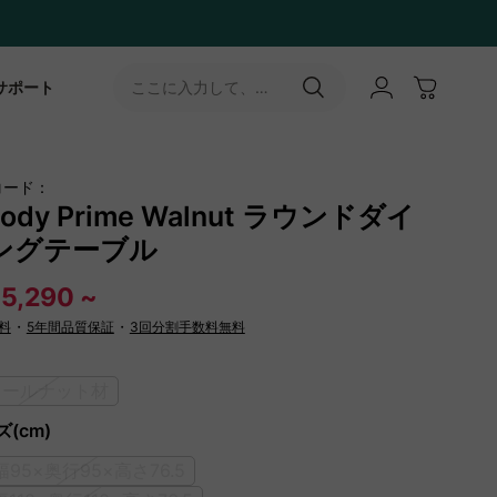
サポート
ここに入力して、
［↵］ボタンをタップ
コード：
ody Prime Walnut ラウンドダイ
ングテーブル
5,290 ~
料
・
5年間品質保証
・
3回分割手数料無料
ォールナット材
(cm)
]幅95×奥行95×高さ76.5