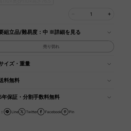
]幅110×奥行110×高さ76.5
要組立品/難易度：中 ※詳細を見る
売り切れ
サイズ・重量
送料無料
5年保証・分割手数料無料
：
Line
Twitter
Facebook
Pin