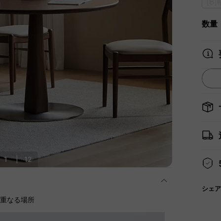
[B
数量
1
|
12
シェア
に重なる場所