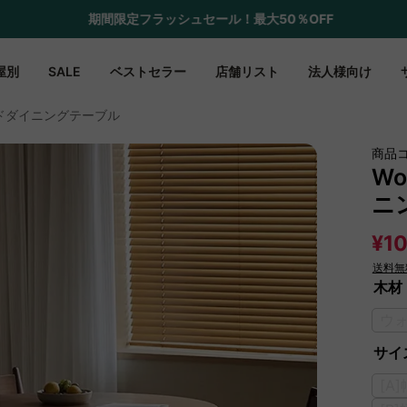
期間限定フラッシュセール！最大50％OFF
屋別
SALE
ベストセラー
店舗リスト
法人様向け
 ラウンドダイニングテーブル
商品
Wo
ニ
¥10
送料無
木材
ウ
サイズ
[A