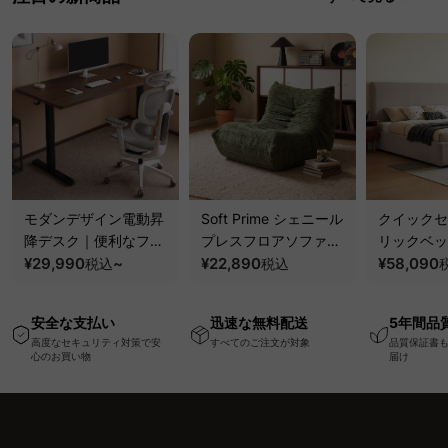
モダンデザイン電動昇
Soft Prime シェニール
クイックセ
降デスク｜便利なフッ
プレスフロアソファ｜
リックベッ
ク・コンセント・
¥29,990
~
圧縮梱包で搬入しやす
¥22,890
要で組み立
¥58,090
税込
税込
USB・Type-C対応で
い、軽量コンパクトの
ッションベ
高さ調節可能なメモリ
幅75cm一人掛けソフ
ム
安全な支払い
迅速な無料配送
5年間品
ー機能搭載ワークデス
ァ
高度なセキュリティ対策で安
すべてのご注文が対象
品質保証書
ク
心のお買い物
届け