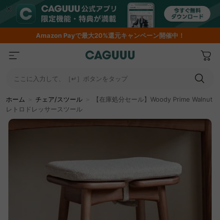
Amazon
Payで最大20%還元キャンペーン開催中！
ここに入力して、［↵］ボタンをタップ
ホーム
＞
チェア/スツール
＞
【在庫処分セール】Woody Prime Walnut
レトロドレッサースツール