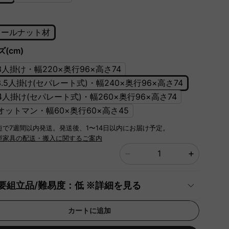
ォールナット材
(cm)
]3人掛け・幅220×奥行96×高さ74
]3.5人掛け(セパレート式)・幅240×奥行96×高さ74
]4人掛け(セパレート式)・幅260×奥行96×高さ74
]オットマン・幅60×奥行60×高さ45
短で7週間以内発送。発送後、1〜14日以内にお届け予定。
型家具の配送・搬入に関するご案内
要組立品/難易度：低 ※詳細を見る
カートに追加