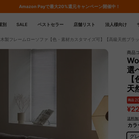
Amazon
Payで最大20%還元キャンペーン開催中！
屋別
SALE
ベストセラー
店舗リスト
法人様向け
生地から選べる木製フレームローソファ【色・素材カスタマイズ可】【高級天然ブ
商品コ
Wo
選
【
天
2
商品
¥2
送料無
カラ
グ