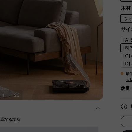
木材
ウ
サイズ
[A
[B
[C
[D
最
大
数量
1
|
23
に重なる場所