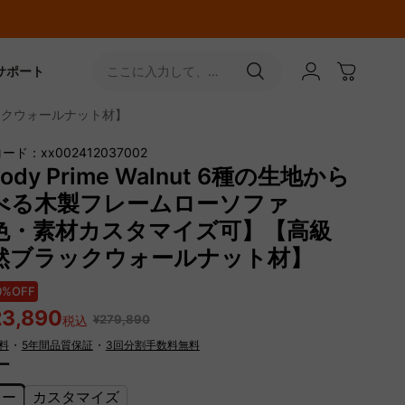
サポート
ここに入力して、
［↵］ボタンをタップ
ラックウォールナット材】
ード：xx002412037002
ody Prime Walnut 6種の生地から
べる木製フレームローソファ
色・素材カスタマイズ可】【高級
然ブラックウォールナット材】
0%OFF
23,890
¥279,890
税込
料
・
5年間品質保証
・
3回分割手数料無料
ー
レー
カスタマイズ