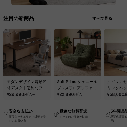
注目の新商品
すべて見る→
モダンデザイン電動昇
Soft Prime シェニール
クイックセ
降デスク｜便利なフッ
プレスフロアソファ｜
リックベッ
ク・コンセント・
¥29,990
~
圧縮梱包で搬入しやす
¥22,890
要で組み立
¥58,090
税込
税込
USB・Type-C対応で
い、軽量コンパクトの
ッションベ
高さ調節可能なメモリ
幅75cm一人掛けソフ
ム
安全な支払い
迅速な無料配送
5年間品
ー機能搭載ワークデス
ァ
高度なセキュリティ対策で安
すべてのご注文が対象
品質保証書
ク
心のお買い物
届け