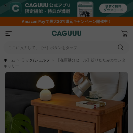
Amazon
Payで最大20%還元キャンペーン開催中！
ここに入力して、［↵］ボタンをタップ
ホーム
＞
ラック/シェルフ
＞
【在庫処分セール】折りたたみカウンター
キャリー