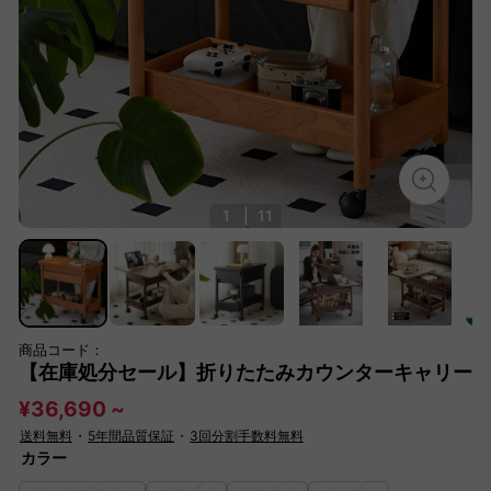
1
|
11
商品コード：
【在庫処分セール】折りたたみカウンターキャリー
¥36,690 ~
送料無料
・
5年間品質保証
・
3回分割手数料無料
カラー