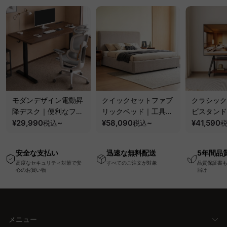
モダンデザイン電動昇
クイックセットファブ
クラシック
降デスク｜便利なフッ
リックベッド｜工具不
ビスタンド
ク・コンセント・
¥29,990
~
要で組み立てられるク
¥58,090
~
100kgの
¥41,590
税込
税込
USB・Type-C対応で
ッションベッドフレー
と場所を選
高さ調節可能なメモリ
ム
キャスター
安全な支払い
迅速な無料配送
5年間品
ー機能搭載ワークデス
高度なセキュリティ対策で安
すべてのご注文が対象
品質保証書
ク
心のお買い物
届け
メニュー