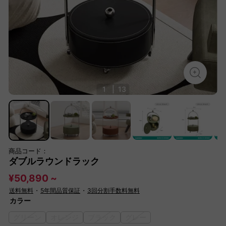
1
|
13
商品コード：
ダブルラウンドラック
¥50,890 ~
送料無料
・
5年間品質保証
・
3回分割手数料無料
カラー
グリーン
オレンジ
ブラック
グレー