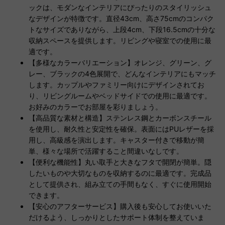
ックは、モダンなインテリアにぴったりのスタイリッシュ
なデザインが特徴です。直径43cm、高さ75cmのコンパク
トなサイズでありながら、上段4cm、下段16.5cmの十分な
収納スペースを提供します。リビングや寝室での使用に最
適です。
【多様なカラーバリエーション】オレンジ、グリーン、グ
レー、ブラックの4色展開で、どんなインテリアにもマッチ
します。カップルやファミリー向けにデザインされてお
り、リビングルームやベッドサイドでの使用に最適です。
お好みのカラーでお部屋を彩りましょう。
【高品質な素材と構造】ステンレス鋼とカーボンスチール
を使用し、耐久性と安定性を確保。表面にはPUレザーを採
用し、高級感を演出します。キャスター付きで移動が簡
単、様々な場所で活躍すること間違いなしです。
【便利な機能性】丸い取手と大きなフタで開閉が簡単。隠
したいものや大切なものを収納するのに最適です。完成品
として提供され、組み立ての手間もなく、すぐに使用開始
できます。
【安心のアフターサービス】購入後も安心してお使いいた
だけるよう、しっかりとしたサポート体制を整えていま