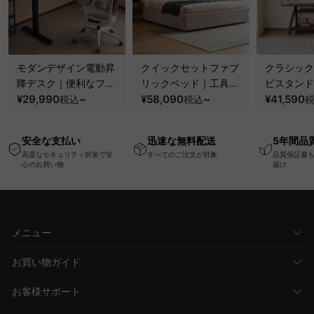
モダンデザイン電動昇
クイックセットファブ
クラシック
降デスク｜便利なフッ
リックベッド｜工具不
ビスタンド
ク・コンセント・
¥29,990
~
要で組み立てられるク
¥58,090
~
100kgの
¥41,590
税込
税込
USB・Type-C対応で
ッションベッドフレー
と場所を選
高さ調節可能なメモリ
ム
キャスター
安全な支払い
迅速な無料配送
5年間品
ー機能搭載ワークデス
高度なセキュリティ対策で安
すべてのご注文が対象
品質保証書
ク
心のお買い物
届け
メニュー
お買い物ガイド
お客様サポート