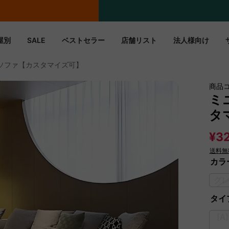
期間限定フラッシュセール！最大50％OFF
屋別
SALE
ベストセラー
店舗リスト
法人様向け
ソファ【カスタマイズ可】
商品
ミ
タ
¥3
送料無
カラ
グ
タイ
[