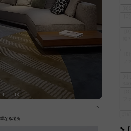
[B
[C
[
幅3
[
ファ
[F
34
[
1
|
18
ファ
詳
に重なる場所
🔧