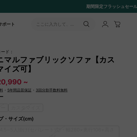
サポート
ここに入力して、
［↵］ボタンをタップ
コード：
ニマルファブリックソファ【カス
マイズ可】
20,990 ~
料
・
5年間品質保証
・
3回分割手数料無料
ー
レー
カスタマイズ
プ・サイズ(cm)
A]4.5~5人掛け(セパレート式)・幅280×奥行106×高さ