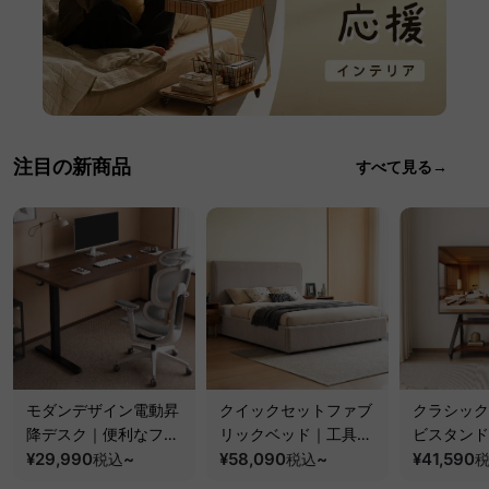
注目の新商品
すべて見る→
モダンデザイン電動昇
クイックセットファブ
クラシック
降デスク｜便利なフッ
リックベッド｜工具不
ビスタンド
ク・コンセント・
¥29,990
~
要で組み立てられるク
¥58,090
~
100kgの
¥41,590
税込
税込
USB・Type-C対応で
ッションベッドフレー
と場所を選