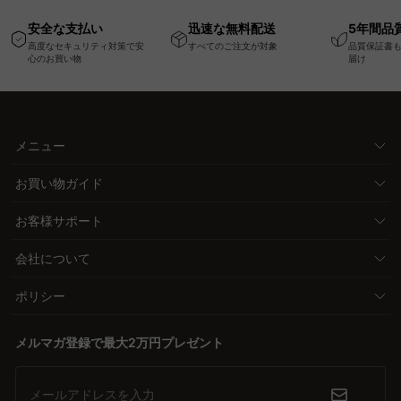
高さ調節可能なメモリ
ム
キャスター
安全な支払い
迅速な無料配送
5年間品
ー機能搭載ワークデス
高度なセキュリティ対策で安
すべてのご注文が対象
品質保証書
ク
心のお買い物
届け
メニュー
お買い物ガイド
お客様サポート
会社について
ポリシー
メルマガ登録で最大2万円プレゼント
メールアドレスを入力