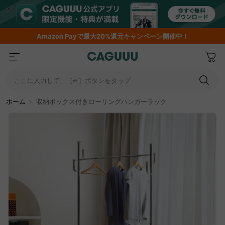
Amazon
Payで最大20%還元キャンペーン開催中！
ここに入力して、［↵］ボタンをタップ
ホーム
＞
収納ボックス付きローリングハンガーラック