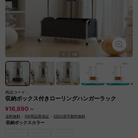
1
|
14
商品コード：
収納ボックス付きローリングハンガーラック
¥16,890 ~
送料無料
・
5年間品質保証
・
3回分割手数料無料
収納ボックスカラー
オレンジ
ホワイト
ブラック