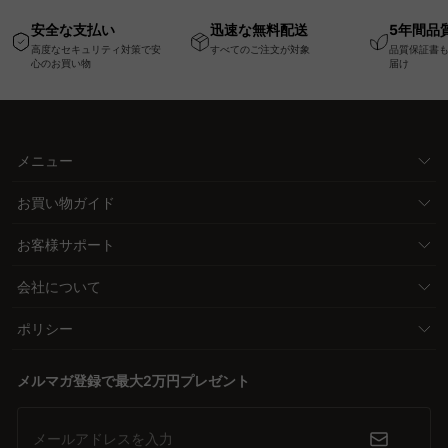
高さ調節可能なメモリ
幅75cm一人掛けソフ
ム
安全な支払い
迅速な無料配送
5年間品
ー機能搭載ワークデス
ァ
高度なセキュリティ対策で安
すべてのご注文が対象
品質保証書
ク
心のお買い物
届け
メニュー
お買い物ガイド
お客様サポート
会社について
ポリシー
メルマガ登録で最大2万円プレゼント
メールアドレスを入力