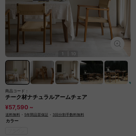
1
|
10
商品コード：
チーク材ナチュラルアームチェア
¥57,590 ~
送料無料
・
5年間品質保証
・
3回分割手数料無料
カラー
ブラウン