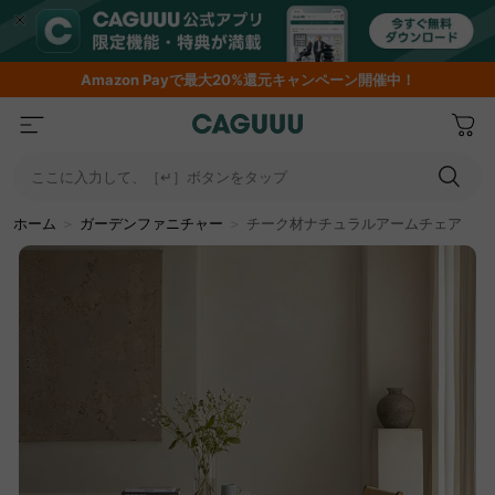
Amazon
Payで最大20%還元キャンペーン開催中！
ここに入力して、［↵］ボタンをタップ
ホーム
＞
ガーデンファニチャー
＞
チーク材ナチュラルアームチェア