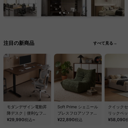
注目の新商品
すべて見る→
モダンデザイン電動昇
Soft Prime シェニール
クイックセ
降デスク｜便利なフッ
プレスフロアソファ｜
リックベッ
ク・コンセント・
¥29,990
~
圧縮梱包で搬入しやす
¥22,890
要で組み立
¥58,090
税込
税込
USB・Type-C対応で
い、軽量コンパクトの
ッションベ