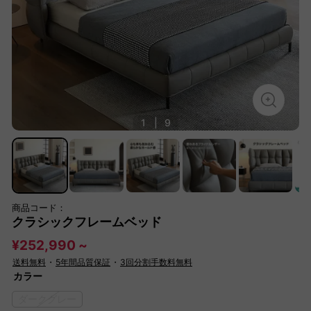
1
|
9
商品コード：
クラシックフレームベッド
¥252,990 ~
送料無料
・
5年間品質保証
・
3回分割手数料無料
カラー
ダークグレー