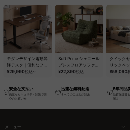
モダンデザイン電動昇
Soft Prime シェニール
クイックセ
降デスク｜便利なフッ
プレスフロアソファ｜
リックベッ
ク・コンセント・
¥29,990
~
圧縮梱包で搬入しやす
¥22,890
要で組み立
¥58,090
税込
税込
USB・Type-C対応で
い、軽量コンパクトの
ッションベ
高さ調節可能なメモリ
幅75cm一人掛けソフ
ム
安全な支払い
迅速な無料配送
5年間品
ー機能搭載ワークデス
ァ
高度なセキュリティ対策で安
すべてのご注文が対象
品質保証書
ク
心のお買い物
届け
メニュー