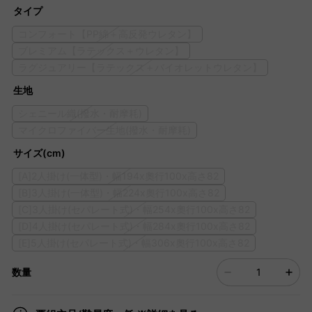
タイプ
コンフォート【PP綿＋高反発ウレタン】
ブレミアム【ラテックス＋ウレタン】
ラグジュアリー【ラテックス＋バイオレットウレタン】
生地
シェニール織(撥水・耐摩耗)
マイクロファイバー生地(撥水・耐摩耗)
サイズ(cm)
[A]2人掛け(一体型)・幅194x奧行100x高さ82
[B]3人掛け(一体型)・幅224x奧行100x高さ82
[C]3人掛け(セパレート式)・幅254x奧行100x高さ82
[D]4人掛け(セパレート式)・幅284x奧行100x高さ82
[E]5人掛け(セパレート式)・幅306x奧行100x高さ82
数量