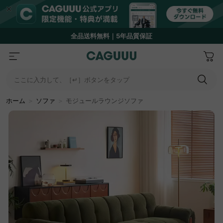
Amazon
Payで最大20%還元キャンペーン開催中！
…
ここに入力して、［↵］ボタンをタップ
ホーム
＞
ソファ
＞
モジュールラウンジソファ