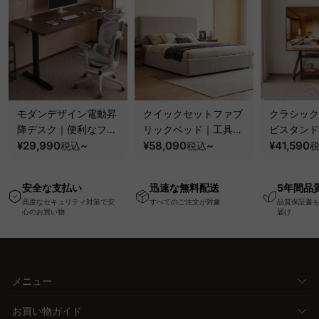
モダンデザイン電動昇
クイックセットファブ
クラシック
降デスク｜便利なフッ
リックベッド｜工具不
ビスタンド
ク・コンセント・
¥29,990
~
要で組み立てられるク
¥58,090
~
100kgの
¥41,590
税込
税込
USB・Type-C対応で
ッションベッドフレー
と場所を選
高さ調節可能なメモリ
ム
キャスター
安全な支払い
迅速な無料配送
5年間品
ー機能搭載ワークデス
高度なセキュリティ対策で安
すべてのご注文が対象
品質保証書
ク
心のお買い物
届け
メニュー
お買い物ガイド