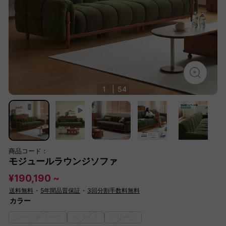
1
|
54
商品コード：
モジュールラウンジソファ
¥190,190 ~
送料無料
・
5年間品質保証
・
3回分割手数料無料
カラー
ダークグリーン
ホワイト
グリーン