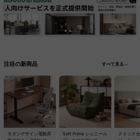
注目の新商品
すべて見る→
モダンデザイン電動昇
Soft Prime シェニール
クイックセ