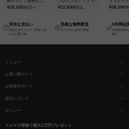
降デスク｜便利なフッ
プレスフロアソファ｜
リックベッ
ク・コンセント・
¥29,990
~
圧縮梱包で搬入しやす
¥22,890
要で組み立
¥58,090
税込
税込
USB・Type-C対応で
い、軽量コンパクトの
ッションベ
高さ調節可能なメモリ
幅75cm一人掛けソフ
ム
安全な支払い
迅速な無料配送
5年間品
ー機能搭載ワークデス
ァ
高度なセキュリティ対策で安
すべてのご注文が対象
品質保証書
ク
心のお買い物
届け
メニュー
お買い物ガイド
お客様サポート
会社について
ポリシー
メルマガ登録で最大2万円プレゼント