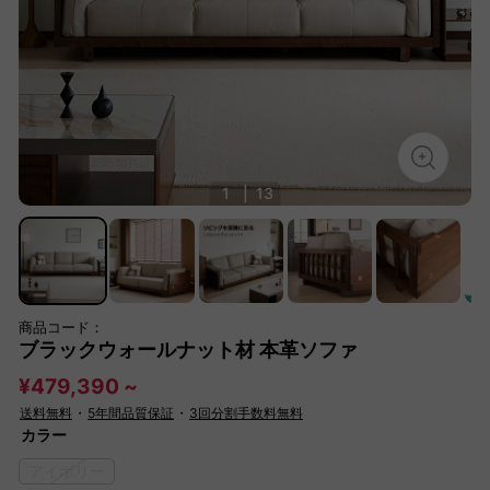
1
|
13
商品コード：
ブラックウォールナット材 本革ソファ
¥479,390 ~
送料無料
・
5年間品質保証
・
3回分割手数料無料
カラー
アイボリー