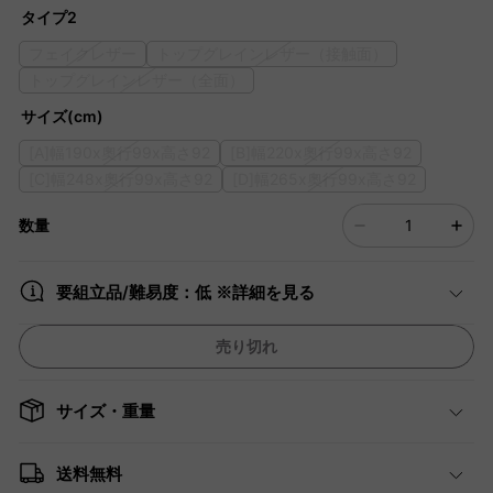
タイプ2
フェイクレザー
トップグレインレザー（接触面）
トップグレインレザー（全面）
サイズ(cm)
[A]幅190x奧行99x高さ92
[B]幅220x奧行99x高さ92
[C]幅248x奧行99x高さ92
[D]幅265x奧行99x高さ92
数量
要組立品/難易度：低 ※詳細を見る
売り切れ
サイズ・重量
送料無料