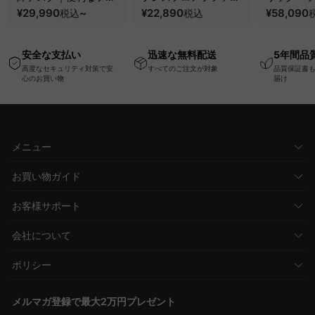
ク・コンセント・
¥29,990
~
圧縮梱包で搬入しやす
¥22,890
要で組み立
¥58,090
税込
税込
USB・Type-C対応で
い、軽量コンパクトの
ッションベ
高さ調節可能なメモリ
幅75cm一人掛けソフ
ム
安全な支払い
迅速な無料配送
5年間品
ー機能搭載ワークデス
ァ
高度なセキュリティ対策で安
すべてのご注文が対象
品質保証書
ク
心のお買い物
届け
メニュー
お買い物ガイド
お客様サポート
会社について
ポリシー
メルマガ登録で最大2万円プレゼント