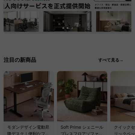
注目の新商品
すべて見る→
モダンデザイン電動昇
Soft Prime シェニール
クイックセ
降デスク｜便利なフッ
プレスフロアソファ｜
リックベッ