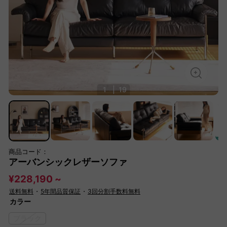
1
|
19
商品コード：
アーバンシックレザーソファ
¥228,190 ~
送料無料
・
5年間品質保証
・
3回分割手数料無料
カラー
ブラック