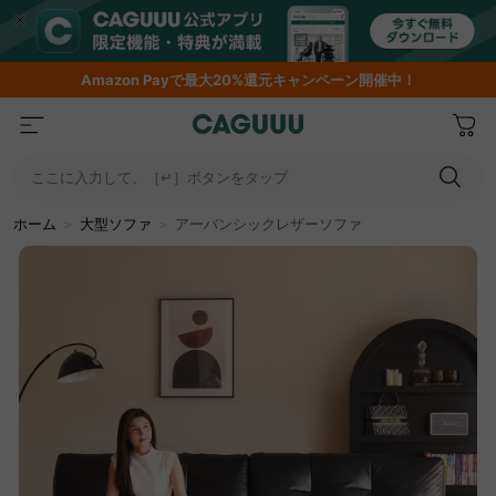
Amazon
Payで最大20%還元キャンペーン開催中！
ここに入力して、［↵］ボタンをタップ
ホーム
＞
大型ソファ
＞
アーバンシックレザーソファ