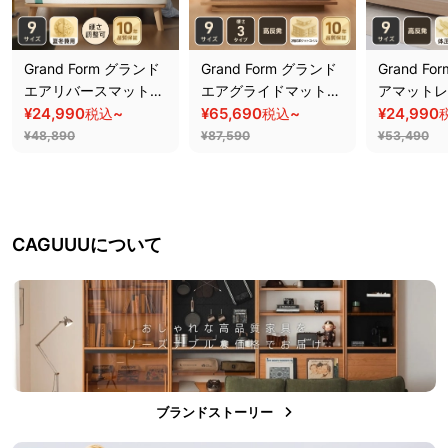
Grand Form グランド
Grand Form グランド
Grand F
エアリバースマットレ
エアグライドマットレ
アマットレ
ス
¥24,990
~
ス
¥65,690
~
¥24,990
税込
税込
¥48,890
¥87,590
¥53,490
CAGUUUについて
ブランドストーリー