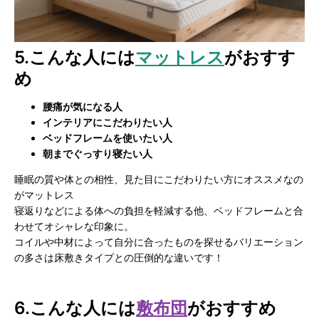
5.
こんな人には
マットレス
がおすす
め
腰痛が気になる人
インテリアにこだわりたい人
ベッドフレームを使いたい人
朝までぐっすり寝たい人
睡眠の質や体との相性、見た目にこだわりたい方にオススメなの
がマットレス
寝返りなどによる体への負担を軽減する他、ベッドフレームと合
わせてオシャレな印象に。
コイルや中材によって自分に合ったものを探せるバリエーション
の多さは床敷きタイプとの圧倒的な違いです！
6.
こんな人には
敷布団
がおすすめ