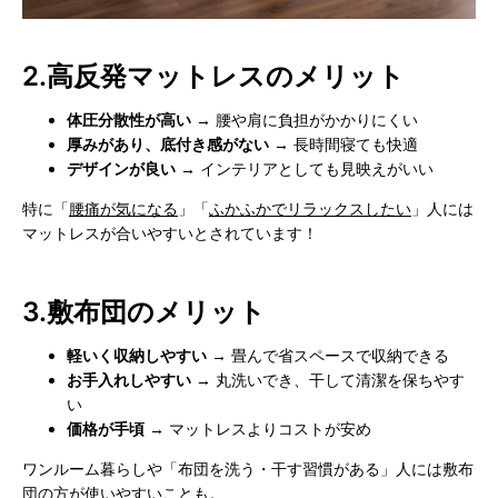
2.
高反発マットレスのメリット
体圧分散性が高い
→ 腰や肩に負担がかかりにくい
厚みがあり、底付き感がない
→ 長時間寝ても快適
デザインが良い
→ インテリアとしても見映えがいい
特に「
腰痛が気になる
」「
ふかふかでリラックスしたい
」人には
マットレスが合いやすいとされています！
3.
敷布団のメリット
軽いく収納しやすい
→ 畳んで省スペースで収納できる
お手入れしやすい
→ 丸洗いでき、干して清潔を保ちやす
い
価格が手頃
→ マットレスよりコストが安め
ワンルーム暮らしや「布団を洗う・干す習慣がある」人には敷布
団の方が使いやすいことも。