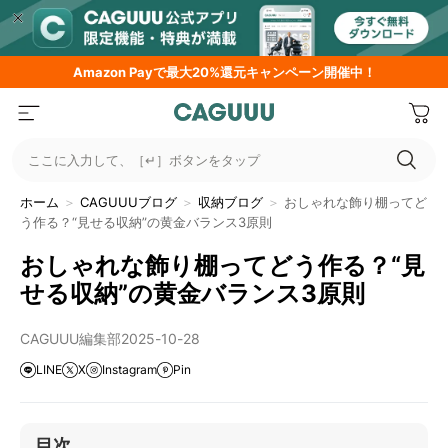
Amazon
Payで最大20%還元キャンペーン開催中！
ここに入力して、［↵］ボタンをタップ
ホーム
＞
CAGUUUブログ
＞
収納ブログ
＞
おしゃれな飾り棚ってど
う作る？“見せる収納”の黄金バランス3原則
おしゃれな飾り棚ってどう作る？“見
せる収納”の黄金バランス3原則
CAGUUU編集部
2025-10-28
LINE
X
Instagram
Pin
目次