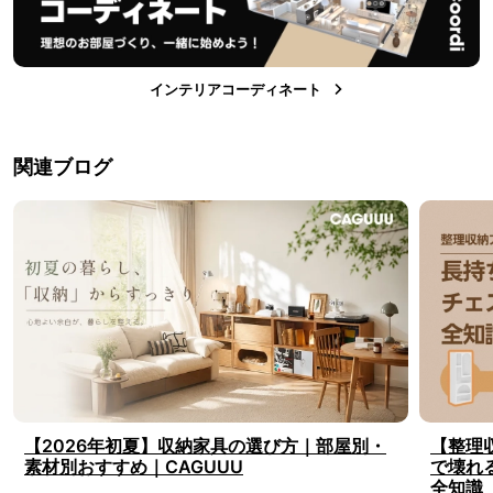
インテリアコーディネート
関連ブログ
【2026年初夏】収納家具の選び方｜部屋別・
【整理
素材別おすすめ｜CAGUUU
で壊れ
全知識