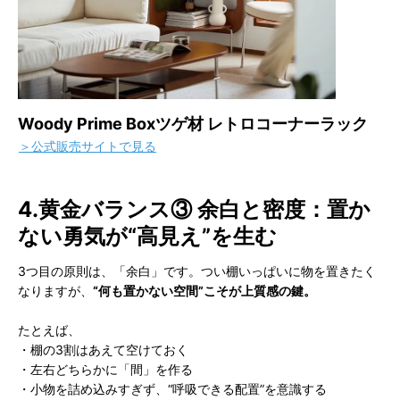
Woody Prime Boxツゲ材 レトロコーナーラック
＞公式販売サイトで見る
4.黄金バランス③ 余白と密度：置か
ない勇気が“高見え”を生む
3つ目の原則は、「余白」です。つい棚いっぱいに物を置きたく
なりますが、
“何も置かない空間”こそが上質感の鍵。
たとえば、
・棚の3割はあえて空けておく
・左右どちらかに「間」を作る
・小物を詰め込みすぎず、“呼吸できる配置”を意識する