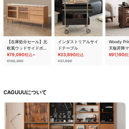
【在庫処分セール】北
インダストリアルサイ
Woody Pri
欧風ウッドサイドボー
ドテーブル
天板昇降マ
ド
¥79,090
~
¥33,890
ワゴン【高
¥91,190
税込
税込
税
ールナット
¥105,490
¥37,690
CAGUUUについて