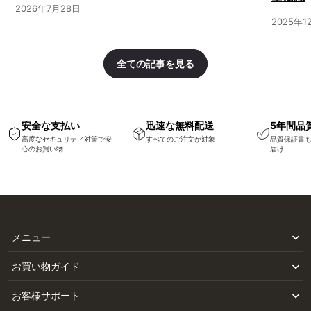
2026年7月28日
2025年1
全ての記事を見る
安全な支払い
迅速な無料配送
5年間品
高度なセキュリティ対策で安
すべてのご注文が対象
品質保証書
心のお買い物
届け
メニュー
お買い物ガイド
お客様サポート