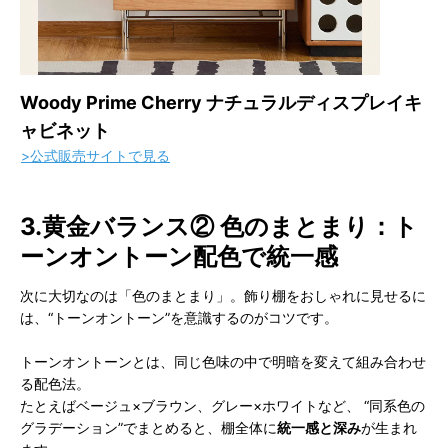
Woody Prime Cherry ナチュラルディスプレイキ
ャビネット
>公式販売サイトで見る
3.黄金バランス② 色のまとまり：ト
ーンオントーン配色で統一感
次に大切なのは「色のまとまり」。飾り棚をおしゃれに見せるに
は、“トーンオントーン”を意識するのがコツです。
トーンオントーンとは、同じ色味の中で明暗を変えて組み合わせ
る配色法。
たとえばベージュ×ブラウン、グレー×ホワイトなど、 “同系色の
グラデーション”でまとめると、棚全体に
統一感と深み
が生まれ