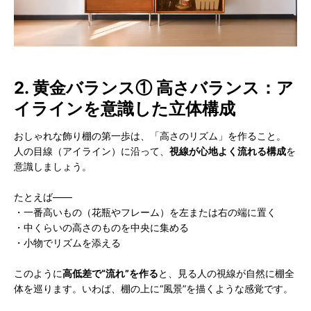
2. 黄金バランス① 高さバランス：ア
イラインを意識した立体構成
おしゃれな飾り棚の第一歩は、「高さのリズム」を作ること。
人の目線（アイライン）に沿って、
視線が心地よく流れる構成
を
意識しましょう。
たとえば——
・一番高いもの（花瓶やフレーム）を左または右の端に置く
・中くらいの高さのものを中央に集める
・小物でリズムを添える
このように
高低差で“流れ”を作る
と、見る人の視線が自然に棚全
体を巡ります。いわば、棚の上に“風景”を描くような感覚です。