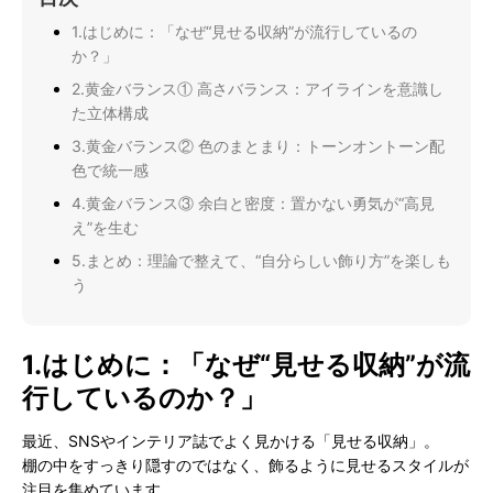
1.はじめに：「なぜ“見せる収納”が流行しているの
か？」
2.黄金バランス① 高さバランス：アイラインを意識し
た立体構成
3.黄金バランス② 色のまとまり：トーンオントーン配
色で統一感
4.黄金バランス③ 余白と密度：置かない勇気が“高見
え”を生む
5.まとめ：理論で整えて、“自分らしい飾り方”を楽しも
う
1.はじめに：「なぜ“見せる収納”が流
行しているのか？」
最近、SNSやインテリア誌でよく見かける「見せる収納」。
棚の中をすっきり隠すのではなく、飾るように見せるスタイルが
注目を集めています。