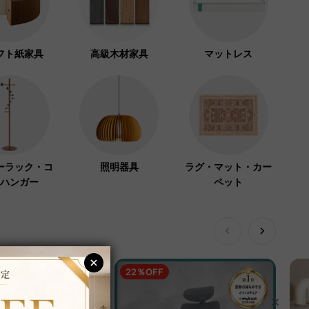
フト紙家具
高級木材家具
マットレス
ーラック・コ
照明器具
ラグ・マット・カー
ハンガー
ペット
22％OFF