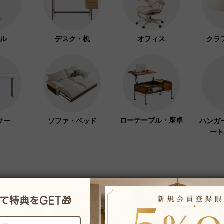
ル
デスク・机
オフィス
クラ
ローテーブル・座卓
サー
ソファ・ベッド
ハンガ
ート
26％OFF