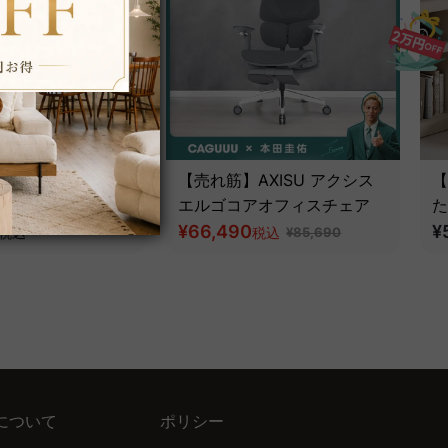
 アクシスエルゴフラ
【売れ筋】AXISU アクシス
【
スチェア｜圧倒的な
エルゴコアオフィスチェア
た
とフルサポート構造
¥66,490
ツ
¥
税込
税込
¥85,690
について
ポリシー