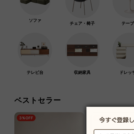
ソファ
チェア・椅子
テーブ
テレビ台
収納家具
ドレッ
ベストセラー
3％OFF
19％OFF