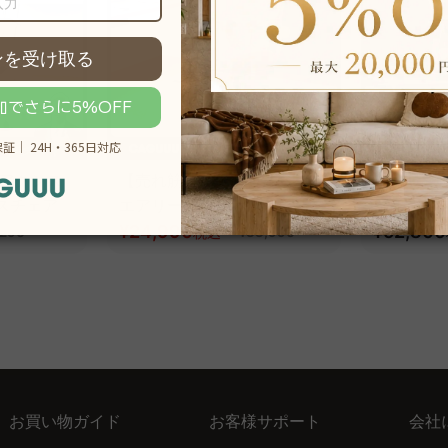
 アクシス
【売れ筋】AXISU アクシス
AXISU
スチェア
エアリーライトオフィスチェ
イオフィ
ア
¥24,990
~
追従機能
¥52,800
,290
税込
¥33,990
お買い物ガイド
お客様サポート
会社