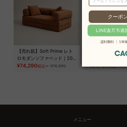
【売れ筋】Soft Prime レト
【売れ筋】AXISU
ロモダンソファベッド｜20
コアライトオフィ
色以上から選べるコーデュロ
¥74,290
~
¥31,790
税込
¥76,590
税込
¥39
イ2WAY【色カスタマイズ
可】
メニュー