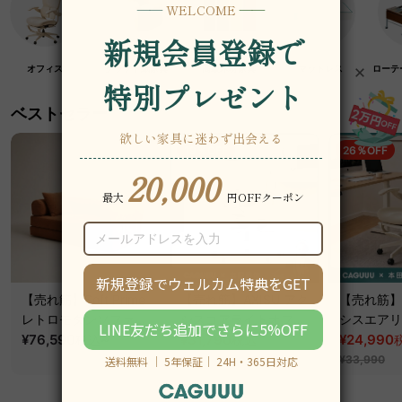
オフィス
クラフト紙家具
高級木材家具
マットレス
ローテ
ベストセラー
19％OFF
26％OFF
【売れ筋】Soft Prime
【売れ筋】AXISU アク
【売れ筋】A
レトロモダンソファベ
シスコアライトオフィ
シスエアリ
ッド｜20色以上から選
¥76,590
~
スチェア
¥31,790
フィスチェ
¥24,990
税込
税込
¥39,290
べるコーデュロイ
¥33,990
2WAY【色カスタマイ
ズ可】