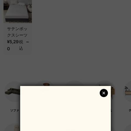
サテンボッ
クスシーツ
¥5,29
~
税
込
0
ソファ
チェア・椅子
テーブル
デスク・机