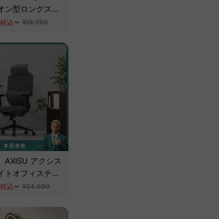
オン型ロングスツ
~
税込
¥19,790
AXISU アクシス
イトオフィスチェ
~
税込
¥34,690