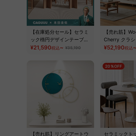
【在庫処分セール】セラミ
【売れ筋】Wood
ック楕円デザインテーブル
Cherry ク
｜広くて大きいこだわり天
¥21,590
~
ドソファ｜長
¥52,190
税込
¥35,190
税込
板
加工と優れた
素材カスタマ
20％OFF
級天然チェリ
【売れ筋】リングアートウ
セラミックト