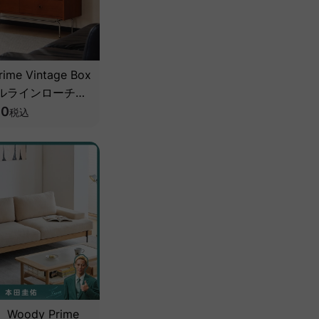
ime Vintage Box
ルラインローチェ
級天然ツゲ材】
90
税込
oody Prime