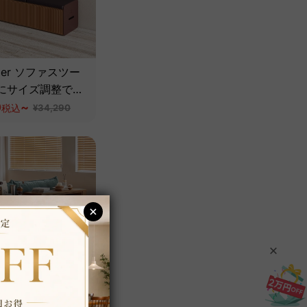
Paper ソファスツー
にサイズ調整でき
折り畳み式×クッ
0
~
税込
¥34,290
き
ル式収納ウッドボ