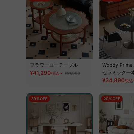
フラワーローテーブル
Woody Prime 
¥41,290
~
セラミック一
税込
¥51,690
ル【高級天然
¥34,890
税込
39％OFF
20％OFF