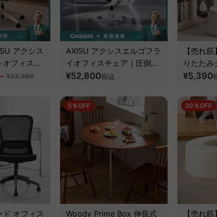
SU アクシス
AXISU アクシスエルゴフラ
【売れ筋】K
トオフィスチ
イオフィスチェア｜圧倒的
りたたみ
~
な追従機能とフルサポート
¥52,800
ドスツー
¥5,390
¥33,990
税込
構造
5％OFF
20％OFF
ード オフィス
Woody Prime Box 伸長式
【売れ筋】K