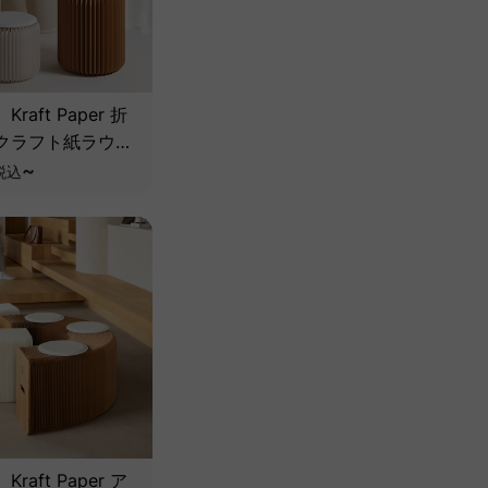
raft Paper 折
クラフト紙ラウン
ル
~
税込
raft Paper ア