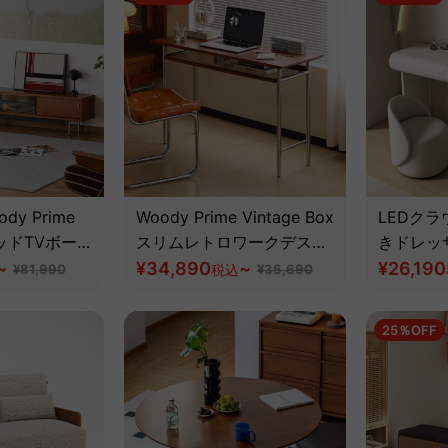
y Prime
Woody Prime Vintage Box
LEDク
ッドTVボー
スリムレトロワークデスク
きドレッ
材が生み出す味
~
【高級天然ツゲ材】
¥34,890
~
¥26,190
¥81,990
税込
¥36,690
ロカラー 【高
】
25％OFF