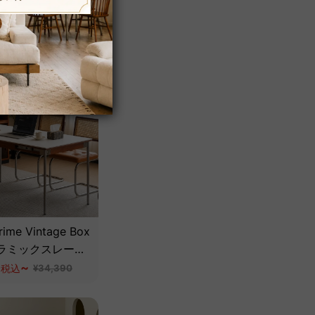
ナチュラルデザイ
ンに合わせて選べ
~
税込
収納タイプ
ime Vintage Box
ラミックスレート
グテーブル【高級
0
~
税込
¥34,390
材】