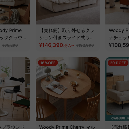
y Prime
【売れ筋】取り外せるクッ
Woody Pr
ラシッククラウ
ション付きスライド式ワイ
ナチュラ
く使える防水
~
ドソファ【色・サイズ・素
¥146,390
~
スト【高
¥108,5
¥65,290
税込
¥182,990
耐久性【色・
材カスタマイズ可】
イズ可】【高
16％OFF
20％OFF
ー材】
ップラウンド
Woody Prime Cherry マル
【売れ筋】W