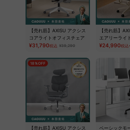
【売れ筋】AXISU アクシス
【売れ筋】AXI
コアライトオフィスチェア
エアリーライ
¥31,790
ェア
¥24,990
税込
¥39,290
税込
18％OFF
【売れ筋】AXISU アクシス
ベーシックモ