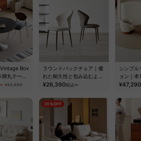
Vintage Box
ラウンドバックチェア｜優
シンプル
本脚丸テーブ
れた耐久性と包み込むよう
ョン｜本
ツゲ材】
~
な背もたれデザイン【椅子
¥26,390
~
納できる
¥47,29
¥43,690
税込
2脚セット5%OFF】
20％OFF