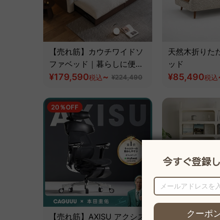
【売れ筋】カウチワイドソ
天然木折りた
ファベッド｜暮らしに便利
ッド
な洗えるカバー＆伸長式ソ
¥179,590
~
¥85,490
税込
¥224,490
税込
ファ
20％OFF
【売れ筋】AXISU アクシス
モジュール式