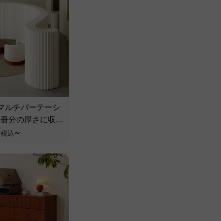
マルチパーテーシ
1冊分の厚さに収
折り畳み式
0
~
税込