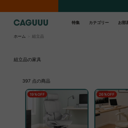
特集
カテゴリー
お部
ホーム
＞
組立品
組立品の家具
397 点の商品
19％OFF
26％OFF