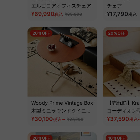
エルゴコアオフィスチェア
チェア
¥69,990
¥17,790
税込
¥85,690
税込
20％OFF
20％OFF
Woody Prime Vintage Box
【売れ筋】Kraft
木製ミニラウンドダイニン
コーディオン
グテーブル【高級天然ツゲ
¥30,190
~
ッド
¥37,590
税込
¥37,790
税込
材】
20％OFF
10％OFF