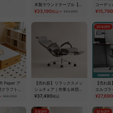
木製ラウンドテーブル【高
コーディ
級天然ツゲ材】
¥33,190
~
ール
¥15,790
税込
¥34,990
20％OFF
 Paper ア
【売れ筋】リラックスメッ
【売れ筋】
型クラフトベ
シュチェア｜作業も休憩も
エルゴラ
~
一台で完結するフルサポー
¥37,490
ア
¥27,690
¥46,990
税込
トオフィスチェア
5％OFF
10％OFF