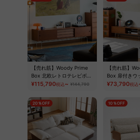
【売れ筋】Woody Prime
【売れ筋】Wood
Box 北欧レトロテレビボー
Box 扉付きウ
ド【高級天然ツゲ材】
¥115,790
~
ド|高品質木
¥73,790
税込
¥144,790
税込
わい深いレト
級天然ツゲ材
20％OFF
10％OFF