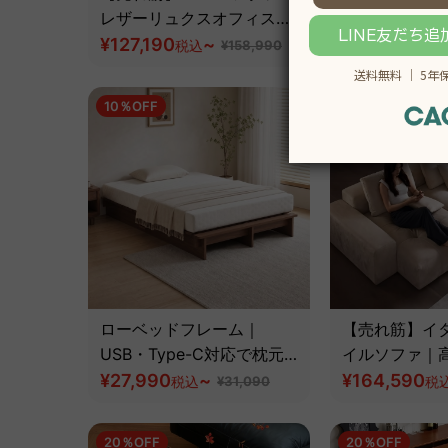
レザーリュクスオフィスチ
フ
ェア
¥127,190
~
¥18,590
税込
¥158,990
税込
10％OFF
19％OFF
ローベッドフレーム｜
【売れ筋】イ
USB・Type-C対応で枕元
イルソファ｜
が整う空間にゆとりを生む
¥27,990
~
デザインと長
¥164,590
税込
¥31,090
税
設計
性【色・素材
可】
20％OFF
20％OFF