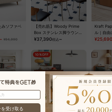
たみソファベ
【売れ筋】Woody Prime
Kraft 
Box ステンレス脚ラウンド
ル｜自由
~
デザインテーブル【高級天
¥37,390
~
る一体型
¥25,69
¥94,990
税込
然ツゲ材】
ション付
10％OFF
ブックシェル
Woody Prime Box 異素材
モジュー