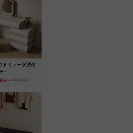
ラウドミラー収納付
サー
~
税込
¥29,190