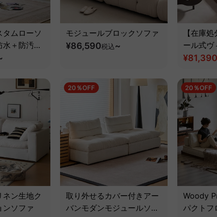
スタムローソ
モジュールブロックソファ
【在庫処
防水＋防汚加
¥86,590
~
ール式ヴ
税込
せて使い方が
~
ン合成皮
¥81,39
ン
20％OFF
20％OFF
リネン生地ク
取り外せるカバー付きアー
Woody P
ョンソファ
バンモダンモジュールソフ
パクトフ