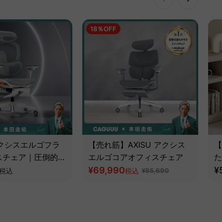
18％OFF
 アクシスエルゴフラ
【売れ筋】AXISU アクシス
【
スチェア｜圧倒的な
エルゴコアオフィスチェア
た
とフルサポート構造
¥69,990
ツ
¥
税込
税込
¥85,690