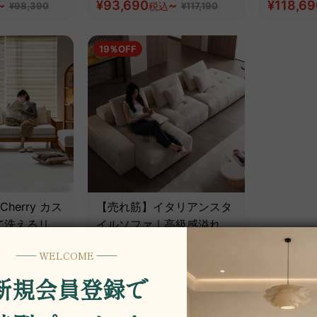
~
ァ【色・素材カスタマイズ
¥93,690
~
｜ベッド
¥118,69
¥98,390
税込
¥117,190
可】
【高級天
ルナット
19％OFF
スタマイ
 Cherry カス
【売れ筋】イタリアンスタ
て洗えるリネ
イルソファ｜高級感溢れる
アウッドフレ
~
デザインと長く使える耐久
¥164,590
~
¥32,690
税込
¥203,190
色・素材カス
性【色・素材カスタマイズ
【高級天然チ
可】