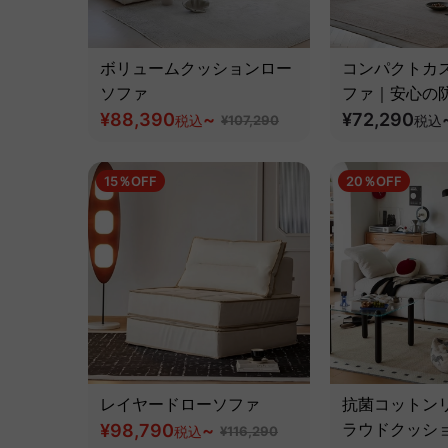
ボリュームクッションロー
コンパクトカ
ソファ
ファ｜安心の
¥88,390
~
工と組み合わ
¥72,290
税込
¥107,290
税込
広がるデザイ
15％OFF
20％OFF
レイヤードローソファ
抗菌コットン
¥98,790
~
ラウドクッシ
税込
¥116,290