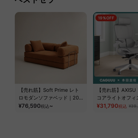
19％OFF
【売れ筋】Soft Prime レト
【売れ筋】AXISU
ロモダンソファベッド｜20
コアライトオフィ
色以上から選べるコーデュロ
¥76,590
~
¥31,790
税込
税込
¥39
イ2WAY【色カスタマイズ
可】