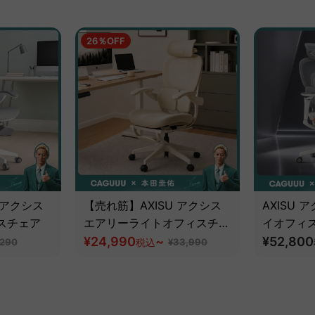
26％OFF
 アクシス
【売れ筋】AXISU アクシス
AXISU
スチェア
エアリーライトオフィスチェ
イオフィ
ア
¥24,990
~
追従機能
¥52,800
,290
税込
¥33,990