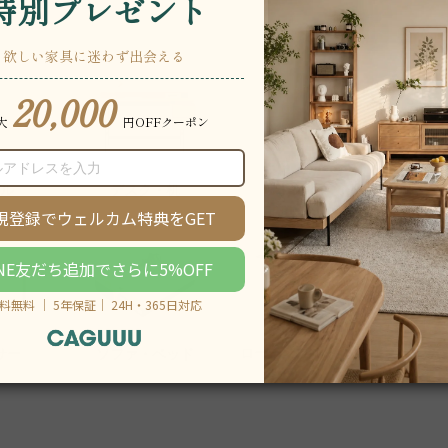
ル
デスク・机
オフィス
クラ
ローテーブル・座卓
サー
ソファ・ベッド
ハンガ
ート