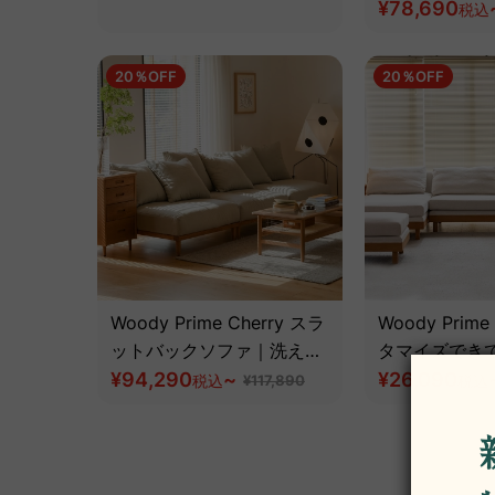
¥78,690
税込
20％OFF
20％OFF
Woody Prime Cherry スラ
Woody Prime
ットバックソファ｜洗える
タマイズでき
生地と4サイズ展開【色・
¥94,290
~
ン生地スクエ
¥26,090
税込
¥117,890
税込
素材カスタマイズ可】【高
ームソファ【
級天然チェリー材】
タマイズ可】
ェリー材】