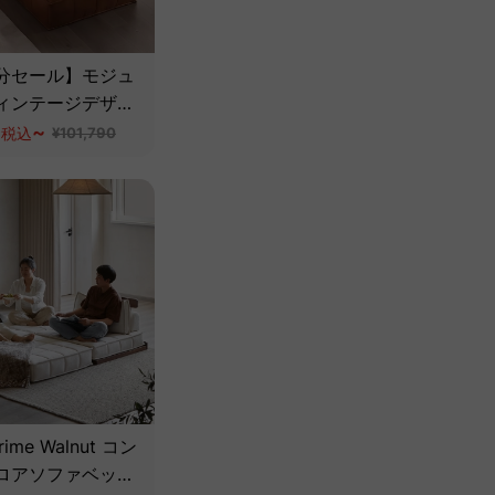
分セール】モジュ
ィンテージデザイ
革ソファ
0
~
税込
¥101,790
rime Walnut コン
ロアソファベッド