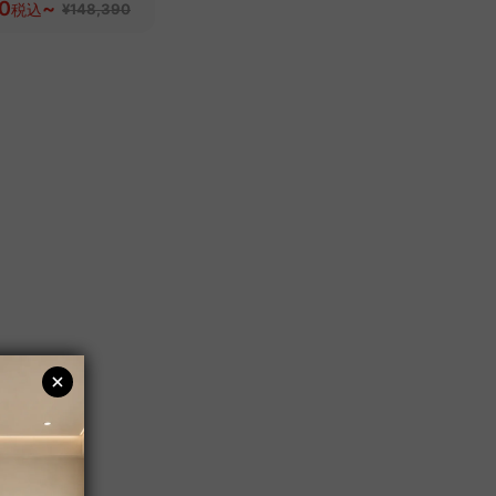
にもなる伸長式
0
~
税込
¥148,390
然ブラックウォー
材】【色・素材カ
ズ可】