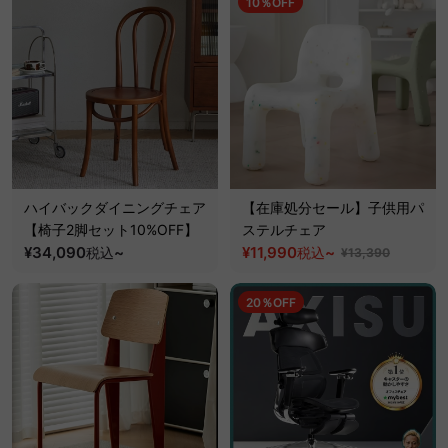
10％OFF
ハイバックダイニングチェア
【在庫処分セール】子供用パ
【椅子2脚セット10%OFF】
ステルチェア
¥34,090
~
¥11,990
~
税込
税込
¥13,390
20％OFF