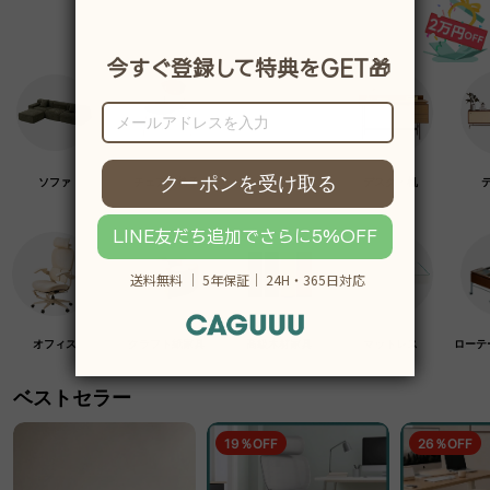
ソファ
チェア・椅子
テーブル
デスク・机
オフィス
クラフト紙家具
高級木材家具
マットレス
ローテ
ベストセラー
19％OFF
26％OFF