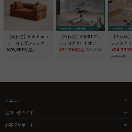
【売れ筋】Soft Prime
【売れ筋】AXISU アク
【売れ筋】A
レトロモダンソファベ
シスコアライトオフィ
シスエアリ
ッド｜20色以上から選
¥76,590
~
スチェア
¥31,790
フィスチェ
¥24,990
税込
税込
¥39,290
べるコーデュロイ
¥33,990
2WAY【色カスタマイ
ズ可】
メニュー
お買い物ガイド
お客様サポート