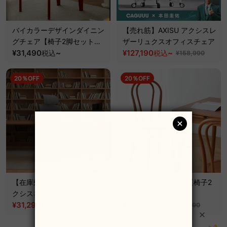
バイカラーデザインダイニン
【売れ筋】AXISU アクシスレ
グチェア【椅子2脚セット
ザーリュクスオフィスチェア
15%OFF】
¥31,490
~
¥127,190
~
税込
税込
¥158,990
20％OFF
20％OFF
【在庫処分セール】AXISU ア
ベントウッドチェア【椅子2
クシスネオスマートオフィス
脚セット15%OFF】
チェア
¥31,290
~
¥40,190
~
税込
税込
¥39,190
¥50,290