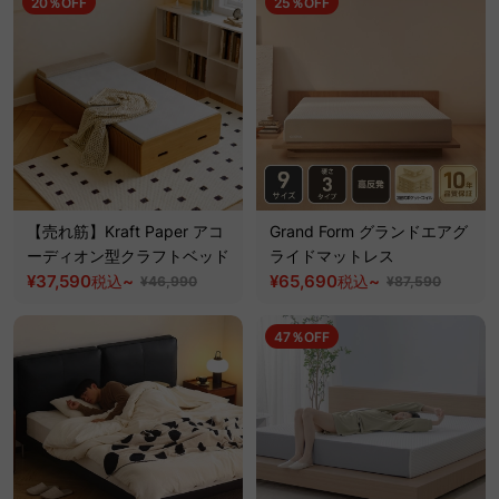
20％OFF
25％OFF
【売れ筋】Kraft Paper アコ
Grand Form グランドエアグ
ーディオン型クラフトベッド
ライドマットレス
¥37,590
~
¥65,690
~
税込
税込
¥46,990
¥87,590
47％OFF