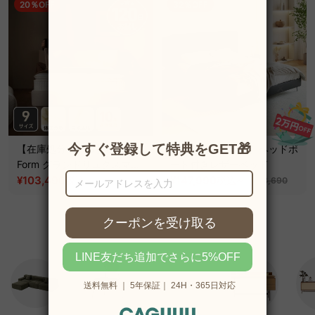
20％OFF
32％OFF
【在庫処分セール】Grand
【在庫処分セール】ヘッドボ
Form グランドリュクスマッ
ード付きレザーベッド
トレス
¥103,490
~
¥147,990
~
税込
税込
¥129,390
¥218,690