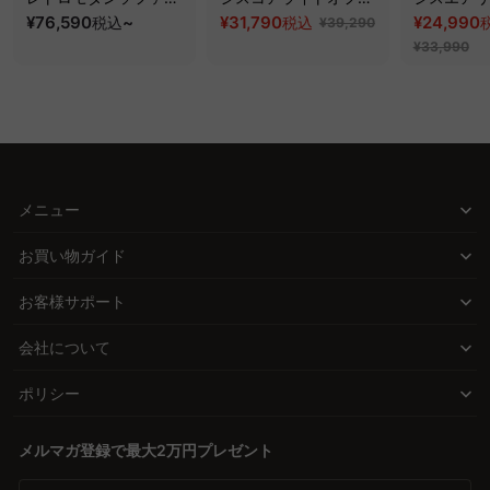
ッド｜20色以上から選
¥76,590
~
スチェア
¥31,790
フィスチェ
¥24,990
税込
税込
¥39,290
べるコーデュロイ
¥33,990
2WAY【色カスタマイ
ズ可】
メニュー
お買い物ガイド
お客様サポート
会社について
ポリシー
メルマガ登録で最大2万円プレゼント