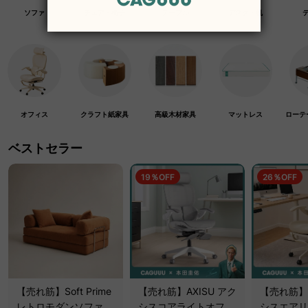
ソファ
チェア・椅子
テーブル
デスク・机
オフィス
クラフト紙家具
高級木材家具
マットレス
ローテ
ベストセラー
19％OFF
26％OFF
【売れ筋】Soft Prime
【売れ筋】AXISU アク
【売れ筋】A
レトロモダンソファベ
シスコアライトオフィ
シスエアリ