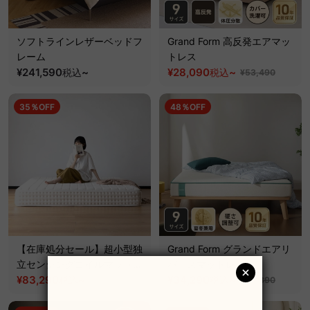
ソフトラインレザーベッドフ
Grand Form 高反発エアマッ
レーム
トレス
¥241,590
~
¥28,090
~
税込
税込
¥53,490
35％OFF
48％OFF
【在庫処分セール】超小型独
Grand Form グランドエアリ
立センシングコイルマットレ
バースマットレス
ス
¥83,290
~
¥34,290
~
税込
税込
¥128,190
¥65,390