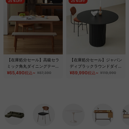
25％OFF
25％OFF
【在庫処分セール】高級セラ
【在庫処分セール】ジャパン
ミック角丸ダイニングテーブ
ディブラックラウンドダイニ
ル
¥65,490
~
ングテーブル
¥89,990
~
税込
税込
¥87,390
¥119,990