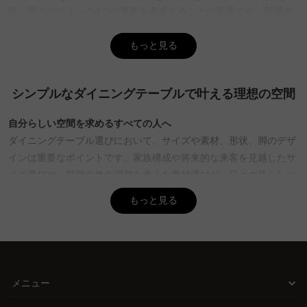
状、脚のデザインの4つの要素を考慮することが重要です。部屋の
広さや動線を確保し、家族構成や来客を考慮して適切なサイズを選
ぶことで、快適なダイニング空間を実現できます。CAGUUUでは、
もっと見る
豊富なデザインと素材の選択肢を提供しているため、理想のテーブ
ルを見つけやすく、インテリアの調和をサポートします。
シンプルなダイニングテーブルで叶える理想の空間
Q. ダイニングテーブルの素材選びで注意すべき点は何です
か？
自分らしい空間を求めるすべての人へ
A. 素材選びは、テーブルの耐久性や空間の雰囲気に大きく影響しま
ダイニングテーブル選びにおいて、サイズや素材、形状、脚のデザ
す。無垢材は自然で高級感があり、風合いが増す一方で、メンテナ
ンスが必要です。メラミンは耐久性が高く、傷や汚れに強いです
インは重要なポイントです。家族構成や将来的な来客を見越したサ
が、鍋敷きが必要です。セラミックは耐熱性と傷への強さが特徴で
イズ選びや、部屋全体の調和を考えた素材選びが、日々の暮らしに
す。CAGUUUでは、品質保証付きの高品質素材を取り揃えており、
心地よさをもたらします。シンプルなデザインだからこそ、細部に
もっと見る
安心して選ぶことができます。
までこだわりを持って選ぶことで、自分らしい空間を創り上げるこ
Q. ダイニングテーブルの形状と脚のデザインの選び方は？
とができます。
A. テーブルの形状は、空間の利用効率や印象を左右します。長方形
CAGUUUが提供する自由な選択肢
は壁に沿って配置しやすく、円形や楕円形は動線がスムーズで柔ら
CAGUUUでは、多様なスタイルのダイニングテーブルを取り揃え、
かい印象を与えます。脚のデザインも重要で、4本脚は安定感があ
メニュー
り、1本脚はモダンでミニマルな印象を与えます。CAGUUUでは、
北欧モダンやヴィンテージ、ナチュラルなど、好みに応じた選択が
様々な形状とデザインのテーブルを提供しており、インテリア提案
できます。無垢材の温かみや、セラミックの耐久性を兼ね備えたテ