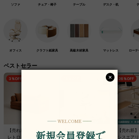
ソファ
チェア・椅子
テーブル
デスク・机
オフィス
クラフト紙家具
高級木材家具
マットレス
ローテ
ベストセラー
3％OFF
19％OFF
26％OFF
【売れ筋】Soft Prime
【売れ筋】AXISU アク
【売れ筋】A
レトロモダンソファベ
シスコアライトオフィ
シスエアリ