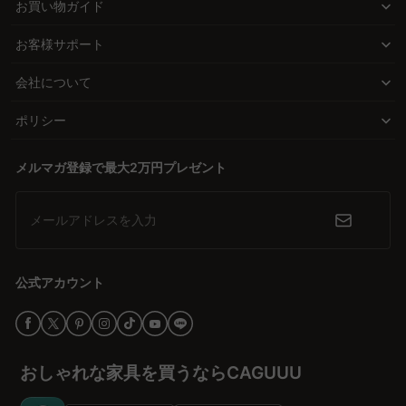
お買い物ガイド
サービス「MyCoordi」で最適な選択をサポートします。
ーブルは、日常の使い勝手を考慮しながらも、おしゃれで高品質な
お客様サポート
空間を演出します。これにより、家具選びの自由と楽しさを提供し
Q. ダイニングテーブルとチェアの相性をどう考えればよい
ですか？
ます。
会社について
A. テーブルとチェアの相性は、空間の統一感と使い心地に影響しま
品質と価格のバランスがもたらす安心感
す。高さのバランスや素材、色の統一感を考慮することで、洗練さ
ポリシー
れたシンプルな空間を作ることができます。CAGUUUでは、バーチ
高品質な素材を用い、中間業者を省いた直接ECモデルを採用するこ
ャルショールームを利用して、テーブルとチェアの組み合わせを確
とで、手の届く価格帯を実現しています。5年品質保証や数多くの
認できるため、理想のダイニングセットを簡単に選ぶことができま
メルマガ登録で最大2万円プレゼント
高評価レビューがその信頼性を証明し、安心して選び続けられるブ
す。
ランドとして多くの支持を集めています。
メールアドレスを入力
理想のダイニング空間を手に入れるために
CAGUUUの無料インテリア提案「MyCoordi」やバーチャルショー
ルームを活用し、理想のダイニング空間を具体的にイメージするこ
公式アカウント
とができます。自分の暮らしにぴったり合うシンプルなダイニング
テーブルを見つけ、ワクワクする家づくりを始めてみませんか？
おしゃれな家具を買うならCAGUUU