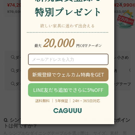
ッド｜20色以上から選
¥74,290
~
スチェア
¥31,790
フィスチェ
¥24,990
税込
税込
¥39,290
べるコーデュロイ
¥76,590
¥33,990
2WAY【色カスタマイ
ズ可】
関連カテゴリ
ダイニングテーブル 無垢材
ダイニングテーブル 小さめ
ダイニングテーブル 丸
ダイニングテーブル 収納
ダイニングテーブル 2人用
一人暮らし ダイニングテーブル
よくあるご質問（Q&A）
Q. シンプルなダイニングテーブルを選ぶ際に重要なポイン
トは何ですか？
A. シンプルなダイニングテーブルを選ぶ際は、サイズ、素材、形