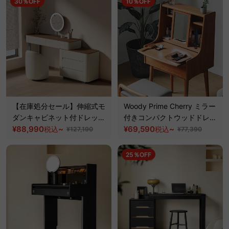
30％OFF
10％OFF
【在庫処分セール】伸縮式モ
Woody Prime Cherry ミラー
ダンキャビネット付ドレッサ
付きコンパクトウッドドレッ
ー
¥88,990
~
サー【高級天然チェリー材】
¥69,590
~
税込
税込
¥127,190
¥77,390
25％OFF