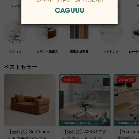
ソファ
チェア・椅子
テーブル
デスク・机
オフィス
クラフト紙家具
高級木材家具
マットレス
ローテ
ベストセラー
19％OFF
26％OFF
【売れ筋】Soft Prime
【売れ筋】AXISU アク
【YouTu
レトロモダンソファベ
シスコアライトオフィ
画で紹介！】