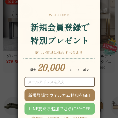
20％OFF
39％OFF
グレースアーチドレッサー
【在庫処分セール】キルティ
¥78,590
~
ングデザインセラミックドレ
税込
¥98,290
ッサー｜上品な縫製と美しく
¥85,790
~
税込
¥140,190
丈夫な高機能性天板