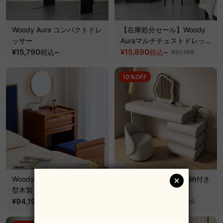
Woody Aura コンパクトドレ
【在庫処分セール】Woody
ッサー
Auraマルチチェストドレッサ
¥15,790
~
ー【高級天然ホワイトアッシ
¥15,890
~
税込
税込
¥21,190
ュ材】
10％OFF
Woody Prime Box 収納一体
LEDクラウドミラー収納付き
型木製ドレッサー【高級天然
ドレッサー
ツゲ材】
¥94,190
~
¥26,190
~
税込
税込
¥29,190