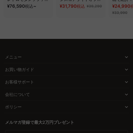
ッド｜20色以上から選
¥76,590
~
スチェア
¥31,790
クシスエア
¥24,990
税込
税込
¥39,290
べるコーデュロイ
オフィスチ
¥33,990
2WAY【色カスタマイ
ズ可】
メニュー
お買い物ガイド
お客様サポート
会社について
ポリシー
メルマガ登録で最大2万円プレゼント