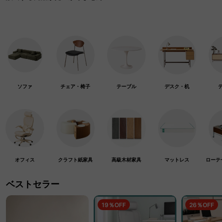
ソファ
チェア・椅子
テーブル
デスク・机
オフィス
クラフト紙家具
高級木材家具
マットレス
ローテ
ベストセラー
19％OFF
26％OFF