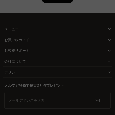
ることができます。
Q. フロアソファの掃除はどうすればいいですか？
くつろぎの時間をさらに豊かにする座り心地
A. フロアソファは座面が低いため、掃除の際に注意が必要です。脚
硬めの座面は、作業や食事に適した安定感を提供し、柔らかめの座
が短い、または脚がないタイプは、ソファ下の掃除がしにくいこと
があります。ロボット掃除機を使用する場合は、通れるスペースが
面はリラックスした時間を演出します。フロアソファは、こたつと
メニュー
あるか確認することが重要です。CAGUUUでは、カバーを取り外し
合わせることでさらにくつろぎの場が広がり、小さなお子様やペッ
て洗える商品も取り揃えていますので、衛生的に保つことができま
トがいる家庭でも安心して利用できます。
お買い物ガイド
す。バーチャルショールームで詳細な情報を確認できます。
高品質と多彩なデザインで選ぶ楽しさ
Q. フロアソファのデザインを選ぶ際のポイントは何です
お客様サポート
か？
CAGUUUのフロアソファは、無垢材を使用した高品質な素材と優れ
会社について
た耐久性を備え、北欧モダンやヴィンテージ、ナチュラルなど多彩
A. フロアソファのデザインを選ぶ際は、使用目的に合い、インテリ
ア全体と調和するデザインが重要です。部屋を広く見せたい場合
なスタイルが揃っています。価格帯も手頃で、選択の幅が広がり、
ポリシー
は、白やアイボリーなどの明るい色や背もたれが低いタイプがおす
理想のインテリアが完成します。
すめです。CAGUUUでは、北欧モダン、ヴィンテージ、ナチュラル
など多彩なスタイルを提供しており、どのインテリアにも合わせや
メルマガ登録で最大2万円プレゼント
信頼と安心を提供するサービス
すい選択肢があります。信頼のある高評価レビューも多数あり、安
CAGUUUでは、購入後も安心の5年品質保証が付いており、無料イ
心して選ぶことができます。
ンテリア提案「MyCoordi」やバーチャルショールームを通じて、
メールアドレスを入力
最適な選択をサポートします。高評価レビューが多数寄せられ、安
心して選べる環境が整っています。 購入を検討する際は、スペース