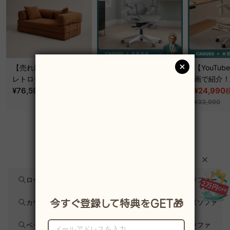
【売れ筋】Soft Prime
【売れ筋】AXISU アク
【YouTu
レトロモダンソファベ
シスコアライトオフィ
画で紹介！】
ッド｜20色以上から選
¥76,590
~
スチェア
¥31,790
クシスエア
¥24,990
税込
税込
¥39,290
べるコーデュロイ
オフィスチ
¥33,990
2WAY【色カスタマイ
ズ可】
関連カテゴリ
ローソファ
折りたたみソファ
座椅子ソファー
カウチソファー
ユニットソファ
キッズソファ
ベッドソファ
ソファベッド
ブロックソファ