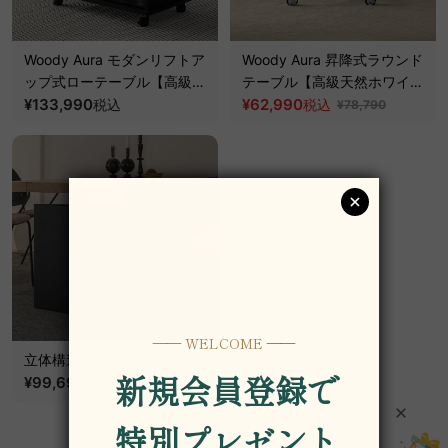
Woody Aura モダンリフトア
Woody Aura 昇降式ラウンド
ップ式ローテーブル【高級天
テーブル【高級天然ホワイト
然ホワイトアッシュ材】
¥133,990
アッシュ材】
¥62,990
税込
税込
¥78,790
立体構造テーブル脚
¥99,690
~
税込