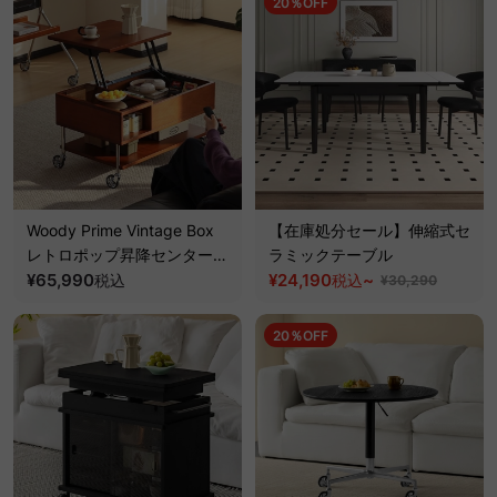
20％OFF
Woody Prime Vintage Box
【在庫処分セール】伸縮式セ
レトロポップ昇降センターテ
ラミックテーブル
ーブル【高級天然ツゲ材】
¥65,990
¥24,190
~
税込
税込
¥30,290
20％OFF