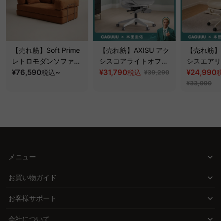
【売れ筋】Soft Prime
【売れ筋】AXISU アク
【売れ筋】A
レトロモダンソファベ
シスコアライトオフィ
シスエアリ
ッド｜20色以上から選
¥76,590
~
スチェア
¥31,790
フィスチェ
¥24,990
税込
税込
¥39,290
べるコーデュロイ
¥33,990
2WAY【色カスタマイ
ズ可】
メニュー
お買い物ガイド
お客様サポート
会社について