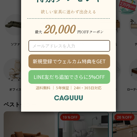
ソファ
チェア・椅子
テーブル
デスク・机
オフィス
クラフト紙家具
高級木材家具
マットレス
ローテ
ベストセラー
19％OFF
26％OFF