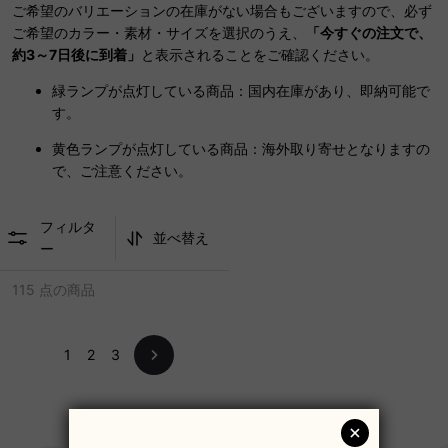
ご希望のバリエーションの在庫がない場合もございますので、必ず
ご希望のカラー・素材・サイズを選択のうえ、
「今すぐの注文で、
約3～7日後に到着」
と表示されることをご確認ください。
緑ランプが点灯している商品：国内在庫があり、即納可能で
す。
黄色ランプが点灯している商品：海外取り寄せとなりますの
で、ご注意ください。
フィルタ
並べ替え
ー
115 点の商品
1
2
3