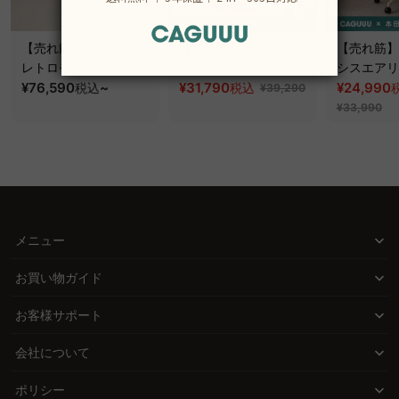
【売れ筋】Soft Prime
【売れ筋】AXISU アク
【売れ筋】A
レトロモダンソファベ
シスコアライトオフィ
シスエアリ
ッド｜20色以上から選
¥76,590
~
スチェア
¥31,790
フィスチェ
¥24,990
税込
税込
¥39,290
べるコーデュロイ
¥33,990
2WAY【色カスタマイ
ズ可】
メニュー
お買い物ガイド
お客様サポート
会社について
ポリシー