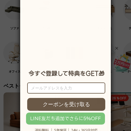
ソファ
チェア・椅子
テーブル
デスク・机
オフィス
クラフト紙家具
高級木材家具
マットレス
ローテ
ベストセラー
19％OFF
26％OFF