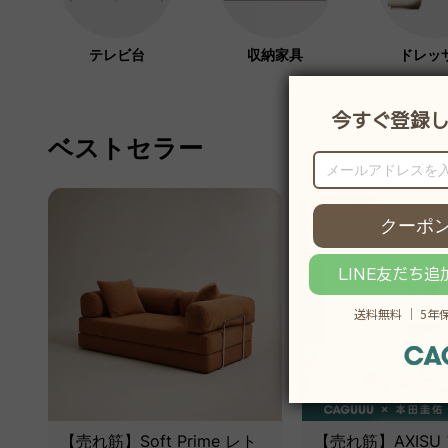
テレビ台
収納家具
ドレッ
ベストセラー
19％OFF
【売れ筋】Soft Prime レト
【売れ筋】AXISU