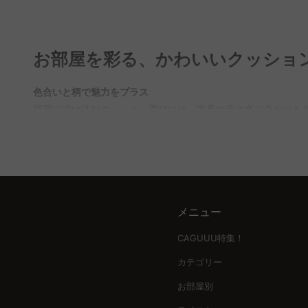
す。
Q. クッションカバーの大きさはどうやって選べばいい
A. クッションカバーの大きさを選ぶ際は、クッション本体の
お部屋を彩る、かわいいクッショ
ルショールームでは、様々なサイズのクッションカバーを試す
Q. クッションの色はどうやって選べばいいですか？
色合いと柄で魅力をプラス
A. クッションの色選びでは、部屋のインテリアに合わせた色
部屋に溶け込むクッション選びには、家具や床の色に合わせた
にアクセントカラーを取り入れると、部屋の雰囲気を手軽に変え
えることができます。
Q. クッションはポリエステルとフェザーのどちらがい
形とサイズで個性を演出
A. ポリエステルは耐久性があり、手入れが容易で、リーズナ
クッションの形やサイズは、部屋に立体感や動きを与える重要な
CAGUUUでは高品質な素材を用いたクッションを多数取り揃え
季節感を素材で表現
メニュー
季節に合わせた素材選びは、部屋の雰囲気を大きく左右します
CAGUUU特集！
CAGUUUで安心の家具選び
カテゴリー
CAGUUUのクッションは、おしゃれで高品質な素材を用い、
ア提案サービス「MyCoordi」を利用して、自分だけの素敵
お部屋別