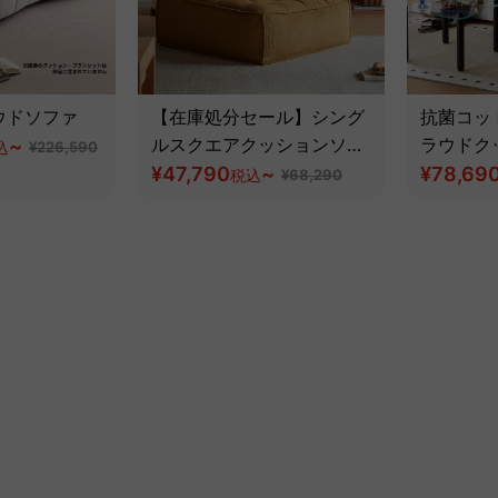
ウドソファ
【在庫処分セール】シング
抗菌コッ
~
ルスクエアクッションソフ
ラウドク
込
¥226,590
ァ
¥47,790
~
¥78,69
税込
¥68,290