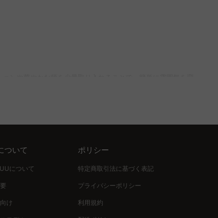
てフィット感を楽しむこともできます。CAGUUUのバーチャ
す。
ッションが浮いてしまうことを防げます。また、シンプルな家具
ションや華やかな柄を少量取り入れることで、簡単に雰囲気を変
保証付きで安心して選ぶことができます。
り心地が良いのが特徴です。選び方は用途によりますが、
形を組み合わせて、空間に新鮮さをもたらすことができます。
用すると良いでしょう。
について
ポリシー
ァーを選ぶことで、季節感を簡単に演出することができます。
UUUについて
特定商取引法に基づく表記
要
プライバシーポリシー
証が付いているため、安心して購入できます。ぜひ、無料インテリ
向け
利用規約