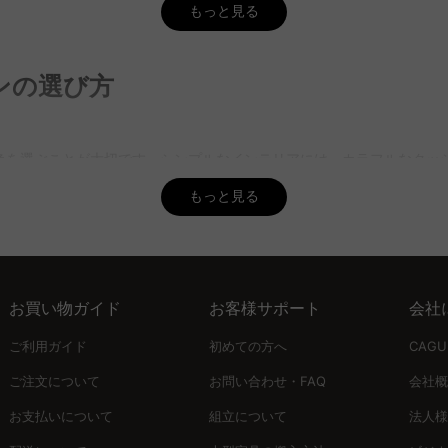
もっと見る
ですか？
サイズにぴったり合うものを選ぶのが基本です。ただし、少し余裕を持たせ
ンの選び方
ことができ、部屋のスタイルに合わせて最適なものを選ぶことができま
を選ぶことが重要です。家具や床の色に調和する色味を選ぶことで、ク
色を選ぶことが大切です。シンプルなインテリアには、カラフルなクッ
られます。CAGUUUは豊富な色とデザインを提供しており、5年品質
もっと見る
いですか？
ブルな価格が魅力です。一方、フェザーは柔らかさと高級感があり、座
要素。最もポピュラーな45cm×45cmの正方形に加え、円形や円柱
ており、選び方に迷った際には無料インテリア提案「MyCoordi」を活
お買い物ガイド
お客様サポート
会社
。夏は涼しげなリネンやコットン、冬は暖かみのあるコーデュロイやフ
ご利用ガイド
初めての方へ
CAG
ご注文について
お問い合わせ・FAQ
会社概
耐久性も優れています。直接ECモデルによる手頃な価格と、5年品質保
な空間を作り上げてみましょう。
お支払いについて
組立について
法人様