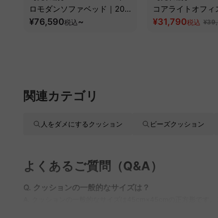
ロモダンソファベッド｜20
コアライトオフィ
色以上から選べるコーデュロ
¥76,590
~
¥31,790
税込
税込
¥39
イ2WAY【色カスタマイズ
可】
関連カテゴリ
人をダメにするクッション
ビーズクッション
よくあるご質問（Q&A）
Q. クッションの一般的なサイズは？
A. クッションの一般的なサイズは45cm×45cmの正方形
取り揃えており、部屋のインテリアに合わせた個性的な選び方が