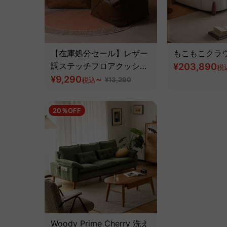
【在庫処分セール】レザー
もこもこクラ
調ステッチフロアクッショ
¥203,890
税
ン
¥9,290
~
税込
¥13,290
20％OFF
Woody Prime Cherry 洗え