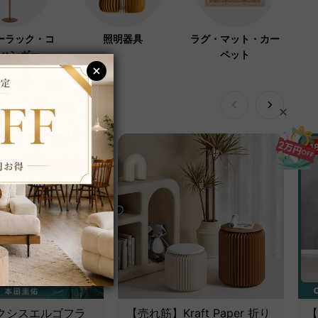
ーラック・コ
照明器具
ラグ・マット・カー
ハンガー
ペット
1
 アクシスエルゴフラ
【売れ筋】Kraft Paper 折り
【