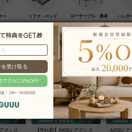
ローテーブル・座卓
サー
ソファ・ベッド
ハンガ
ート
26％OFF
 アクシス
【売れ筋】AXISU アクシス
AXISU