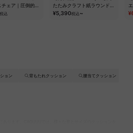
スチェア｜圧倒的な
たたみクラフト紙ラウンドス
エ
とフルサポート構造
ツール
¥5,390
~
¥
税込
税込
ション
背もたれクッション
腰当てクッション
にあります。CAGUUUでは、様々な形とサイズのクッションを
ことで、最適なサイズや形をアドバイスしてもらえるのも魅力で