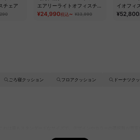
スチェア
エアリーライトオフィスチェ
イオフィ
ア
¥24,990
~
追従機能
¥52,800
,290
税込
¥33,990
ごろ寝クッション
フロアクッション
ドーナツクッ
です。これは最もスタンダードなサイズで、デザインやカラーの選択肢が豊富
できます。さらに、無料インテリア提案「MyCoordi」を利用する