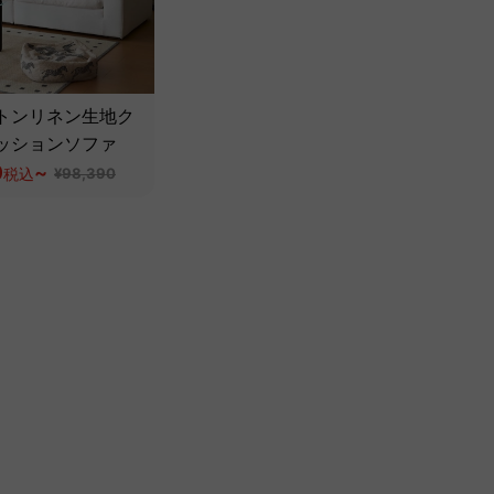
トンリネン生地ク
ッションソファ
0
~
税込
¥98,390