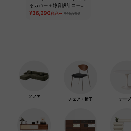
るカバー＋静音設計コーデ
ュロイクッションソファ
¥36,290
~
税込
¥45,390
【色・素材カスタマイズ
可】【高級天然チェリー
材】
ソファ
チェア・椅子
テーブ