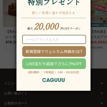
【売れ筋】Soft Prime
【売れ筋】AXISU アク
【売れ筋】A
レトロモダンソファベ
シスコアライトオフィ
シスエアリ
ッド｜20色以上から選
¥76,590
~
スチェア
¥31,790
フィスチェ
¥24,990
税込
税込
¥39,290
べるコーデュロイ
¥33,990
2WAY【色カスタマイ
ズ可】
メニュー
お買い物ガイド
お客様サポート