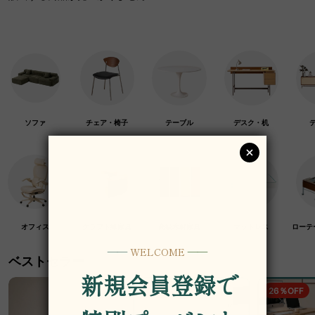
ソファ
チェア・椅子
テーブル
デスク・机
オフィス
クラフト紙家具
高級木材家具
マットレス
ローテ
ベストセラー
19％OFF
26％OFF