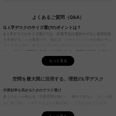
よくあるご質問（Q&A）
Q. L字デスクのサイズ選びのポイントは？
A. L字デスクのサイズ選びでは、設置予定の場所の寸法と使用目的
を考慮することが重要です。例えば、ノートパソコンや少数のモニ
ターを使う場合、幅100cm〜120cmのデスクで十分なことが多
い。一方で、複数のモニターを設置したり、大量の書類を広げたり
する場合は、幅140cm以上がおすすめです。CAGUUUでは、北欧
もっと見る
モダンやヴィンテージなどの多彩なスタイルから最適なデスクを選
べます。無料インテリア提案「MyCoordi」を活用すれば、理想の
空間作りができます。
空間を最大限に活用する、理想のL字デスク
Q. L字デスクの機能性を確認するポイントは？
A. L字デスクの機能性を確認する際は、収納やコード管理機能があ
作業効率を高めるためのデスク選び
るかをチェックすることが重要です。引き出しや棚付きの収納一体
多くの人々が抱える「作業空間が狭い」「集中できない」という悩
型は、書類やファイルの効率的な収納に便利です。また、配線孔が
みに寄り添い、L字デスクはその解決策として注目されています。
あるモデルは、コードの整理に役立つ。CAGUUUでは、優れた耐久
広々とした作業スペースを提供し、ノートパソコンや複数のモニタ
性を持つ高品質素材を使用したデスクを揃え、5年品質保証がある
ーを快適に配置できるため、業務や趣味の時間をより充実させるこ