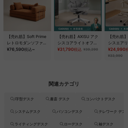
【売れ筋】Soft Prime
【売れ筋】AXISU アク
【売れ筋】A
レトロモダンソファベ
シスコアライトオフィ
シスエアリ
ッド｜20色以上から選
¥76,590
~
スチェア
¥31,790
フィスチェ
¥24,990
税込
税込
¥39,290
べるコーデュロイ
¥33,990
2WAY【色カスタマイ
ズ可】
関連カテゴリ
l字型デスク
書斎 デスク
コンパクトデスク
システムデスク
パソコンデスク
テレワーク デス
ライティングデスク
ローデスク
袖デスク