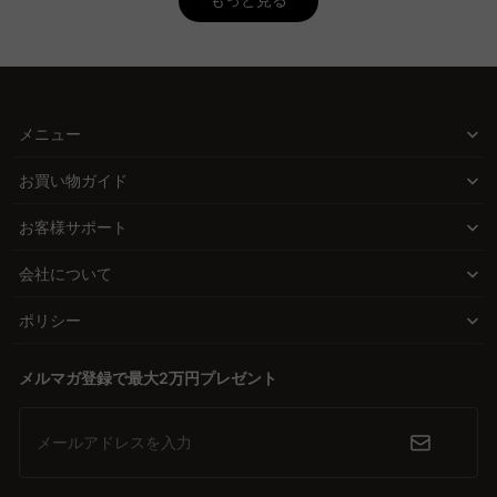
もっと見る
ため、安心して快適な作業スペースを作成できます。
とができます。
Q. L字デスクのメリットとデメリットは？
CAGUUUのL字デスクで理想の空間を実現
A. L字デスクのメリットは、広い作業スペースが確保でき、コーナ
ーを活用したレイアウトが可能な点。これは作業効率を向上させる
CAGUUUでは、設置場所のサイズや作業内容に応じた様々なサイズ
だけでなく、部屋の見た目もすっきりとさせます。一方で、デメリ
のL字デスクを取り揃えています。無垢材を使用した高品質なデザ
メニュー
ットとしては設置に必要なスペースが通常より大きいことが挙げら
インで、北欧モダンやヴィンテージなど、多彩なスタイルが選べる
れます。しかし、CAGUUUではデスクの分離が可能なモデルもあ
お買い物ガイド
ため、どんなインテリアにも美しく調和します。
り、引っ越しや部屋のレイアウト変更時に柔軟に対応できます。多
くの高評価レビューがあり、信頼性のある選択ができます。
お客様サポート
賢い機能と素材で快適さをプラス
収納スペースや配線管理の工夫により、デスク周りがすっきりと整
会社について
い作業効率が向上。メラミン加工の天板は汚れに強く、手入れも簡
単で、長く快適に使用できます。また、レイアウト変更や引っ越し
ポリシー
にも対応できるセパレートタイプやキャスター付きのモデルなど、
柔軟性に富んだ選択肢があります。
メルマガ登録で最大2万円プレゼント
安心のサービスと保証で、長く愛用できる
メールアドレスを入力
CAGUUUの製品は、5年品質保証が付いており、長く安心して使用
できることを約束。無料インテリア提案「MyCoordi」やバーチャ