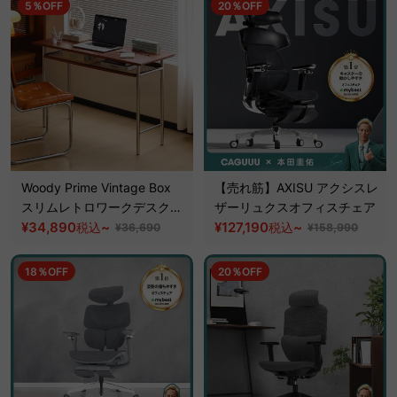
5％OFF
20％OFF
Woody Prime Vintage Box
【売れ筋】AXISU アクシスレ
スリムレトロワークデスク
ザーリュクスオフィスチェア
【高級天然ツゲ材】
¥34,890
~
¥127,190
~
税込
税込
¥36,690
¥158,990
18％OFF
20％OFF