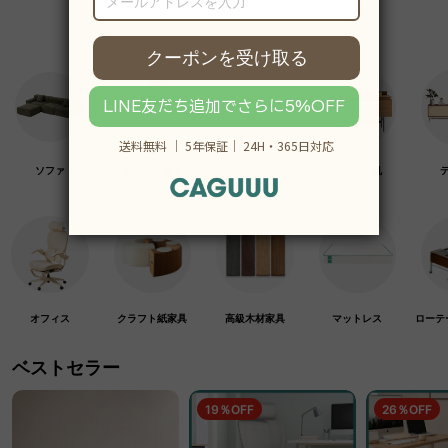
ソファ
チェア・椅子
テーブル
デスク・机
オフィス
クラフト紙家具
高級木材家具
マットレス
ローテ
ベストセラー
19％OFF
26％OFF