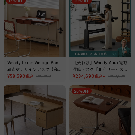
15％OFF
20％OFF
Woody Prime Vintage Box
【売れ筋】Woody Aura 電動
異素材デザインデスク【高級
昇降デスク【組立サービス
天然ツゲ材】
¥58,590
付】【高級天然ホワイトアッ
¥234,690
~
税込
税込
¥68,990
¥293,390
シュ材】
20％OFF