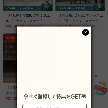
【売れ筋】AXISU アクシスエ
【売れ筋】AXISU アクシスエ
ルゴコアオフィスチェア
ルゴライトオフィスチェア
¥69,990
¥27,690
~
税込
税込
¥85,690
¥34,690
20％OFF
【在庫処分セール】AXISU ア
クシスネオスマートオフィス
チェア
¥31,290
~
税込
¥39,190