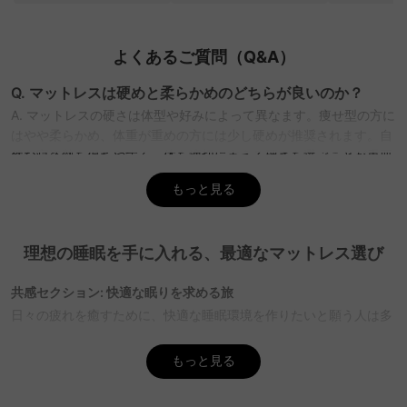
よくあるご質問（Q&A）
Q. マットレスは硬めと柔らかめのどちらが良いのか？
A. マットレスの硬さは体型や好みによって異なます。痩せ型の方に
はやや柔らかめ、体重が重めの方には少し硬めが推奨されます。自
然な寝姿勢を保ちやすく、体を適切に支える硬さを選ぶことが重要
です。CAGUUUのマットレスは、様々な硬さの選択肢を提供してお
もっと見る
り、MyCoordiの無料インテリア提案を利用して、自分に合った寝
心地を見つけることができます。
Q. マットレス選びで重要なポイントは何か？
理想の睡眠を手に入れる、最適なマットレス選び
A. マットレス選びで重要なのは、硬さ、体圧分散性、寝返りのしや
すさ、通気性、素材、厚みなど。これらの要素が快適な睡眠をサポ
共感セクション: 快適な眠りを求める旅
ートします。CAGUUUでは、これらのポイントを考慮した多彩なス
日々の疲れを癒すために、快適な睡眠環境を作りたいと願う人は多
タイルのマットレスを提供しており、バーチャルショールームで実
い。寝返りのしやすさや体圧分散性、通気性など、どれを重視すべ
際の使用感を確認することができます。豊富な品揃えがあるため、
きか迷ってしまうのも無理はない。
もっと見る
最適なマットレスを見つけやすいです。
解決策セクション: CAGUUUのマットレスが提供する安心
Q. 自分に合うマットレスの探し方は？