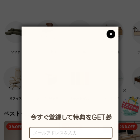
ソファ
チェア・椅子
テーブル
デスク・机
オフィス
クラフト紙家具
高級木材家具
マットレス
ローテ
ベストセラー
3％OFF
19％OFF
26％OFF