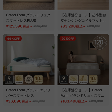
Grand Form グランドリュク
【在庫処分セール】超小型独
スマットレスPLUS
立センシングコイルマットレ
¥125,590
~
ス
¥83,290
~
税込
税込
¥167,490
¥128,190
44％OFF
20％OFF
Grand Form グランドエアリ
【在庫処分セール】Grand
バースマットレス
Form グランドリュクスマッ
¥36,690
~
トレス
¥103,490
~
税込
税込
¥65,390
¥129,390