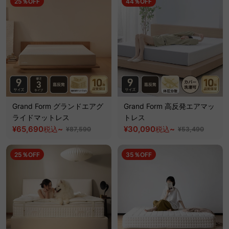
25％OFF
44％OFF
Grand Form グランドエアグ
Grand Form 高反発エアマッ
ライドマットレス
トレス
¥65,690
~
¥30,090
~
税込
税込
¥87,590
¥53,490
25％OFF
35％OFF