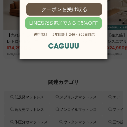
【売れ筋】Soft Prime
【売れ筋】AXISU アク
【売れ筋】A
レトロモダンソファベ
シスコアライトオフィ
シスエアリ
ッド｜20色以上から選
¥74,290
~
スチェア
¥31,790
フィスチェ
¥24,990
税込
税込
¥39,290
べるコーデュロイ
¥76,590
¥33,990
2WAY【色カスタマイ
ズ可】
関連カテゴリ
低反発マットレス
スプリングマットレス
エアー
高反発マットレス
ノンコイルマットレス
ファイ
体圧分散マットレス
ウレタンマットレス
三つ折