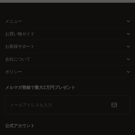
CAGUUUの家具は、体型に合わせた硬さや素材の選択肢を幅広く提
A. 自分に合うマットレスを探すには、体型や寝姿勢を考慮し、実際
供し、個々のニーズに応えます。豊富なスタイルと高品質素材で、
に寝心地を試すことが大切。CAGUUUでは、様々な硬さや素材のマ
ットレスを取り揃えており、5年品質保証がついているため安心し
快適な眠りをサポートするアイテムを見つけることができます。
メニュー
て選べます。レビューを参考にして、好みに合ったものを選ぶ手助
けとなます。また、MyCoordiを活用して、インテリアとの調和を
価値証明セクション: 品質とデザインの完璧な融合
お買い物ガイド
図ることもできます。
北欧モダンからヴィンテージまで、多彩なデザインを取り揃えた
お客様サポート
CAGUUUのマットレスは、耐久性と美しさを兼ね備えています。直
接ECモデルを採用することで、高品質な商品を手頃な価格で提供し
会社について
ています。
ポリシー
信頼構築セクション: 安心の保証とサービス
5年品質保証をはじめ、無料のインテリア提案サービス
メルマガ登録で最大2万円プレゼント
「MyCoordi」やバーチャルショールームが、購入後の安心と満足
を支えています。高評価レビューが信頼の証となり、選びやすさを
メールアドレスを入力
さらに高めます。
行動喚起セクション: 快適な眠りを手に入れよう
公式アカウント
理想のマットレスで毎日の疲れを癒し、充実した日々を過ごすため
に、CAGUUUのラインアップをチェックしてみましょう。豊富な選