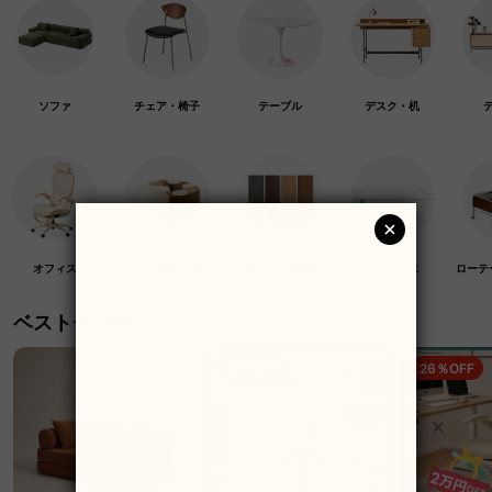
ソファ
チェア・椅子
テーブル
デスク・机
オフィス
クラフト紙家具
高級木材家具
マットレス
ローテ
ベストセラー
19％OFF
26％OFF