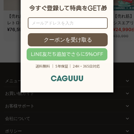
【売れ筋】Soft Prime
【売れ筋】AXISU アク
【売れ筋】A
レトロモダンソファベ
シスコアライトオフィ
シスエアリ
ッド｜20色以上から選
¥76,590
~
スチェア
¥31,790
フィスチェ
¥24,990
税込
税込
¥39,290
べるコーデュロイ
¥33,990
2WAY【色カスタマイ
ズ可】
メニュー
お買い物ガイド
お客様サポート
会社について
ポリシー