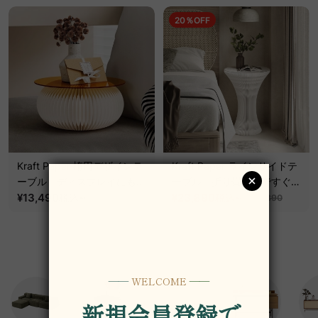
20％OFF
Kraft Paper 楕円デザインテ
Kraft Paper ラインサイドテ
ーブル｜ディスプレイにも使
ーブル｜折り畳み式ですぐに
える折り畳み式ローテーブル
¥13,490
~
使える空間を飾るアート家具
¥23,890
~
税込
税込
¥29,890