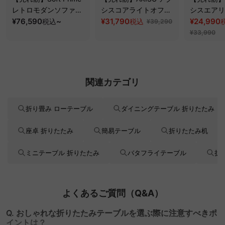
レトロモダンソファベ
シスコアライトオフィ
シスエアリ
ッド｜20色以上から選
¥76,590
~
スチェア
¥31,790
フィスチェ
¥24,990
税込
税込
¥39,290
べるコーデュロイ
¥33,990
2WAY【色カスタマイ
ズ可】
関連カテゴリ
折り畳み ローテーブル
ダイニングテーブル 折りたたみ
座卓 折りたたみ
簡易テーブル
折りたたみ机
ミニテーブル 折りたたみ
バタフライテーブル
折
よくあるご質問（Q&A）
Q. おしゃれな折りたたみテーブルを選ぶ際に注意すべきポ
イントは？