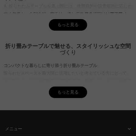
A. 折りたたみテーブルを選ぶ際には、使用目的や設置場所に応じた
高さを選ぶことが大切。例えば、床に直接座る場合はローテーブ
ル、高さ調節が可能なタイプは多用途に便利です。デザインも重要
もっと見る
で、天然木やアイアン素材はそれぞれ異なる雰囲気を演出。
CAGUUUでは、豊富なデザインと素材から選べます。
Q. 折りたたみテーブルの収納方法について知りたい
折り畳みテーブルで魅せる、スタイリッシュな空間
A. 折りたたみテーブルは、使わない時にコンパクトに収納できるの
づくり
が魅力。特に収納時の薄さやサイズ感を確認することが重要です。
CAGUUUのテーブルは、スペースを有効活用できる設計で、収納時
コンパクトな暮らしに寄り添う折り畳みテーブル
にも困らない。さらに、5年品質保証で長く安心して使えます。
限られたスペースを最大限に活用したいと考えている方にとって、
折り畳みテーブルは理想的な選択肢です。使用しないときには簡単
Q. 持ち運びやすい折りたたみテーブルの選び方は？
に収納でき、省スペースでありながら多機能なアイテムとして日常
A. 持ち運びやすさを重視するなら、軽量なモデルを選ぶと良いで
もっと見る
生活を快適にします。
す。ただし、軽すぎると安定感に欠ける場合があるため、レビュー
を参考にするのがおすすめです。CAGUUUでは、耐久性とデザイン
CAGUUUが提供するスタイルと機能性の融合
性を兼ね備えた選択肢が豊富で、アウトドアや部屋間の移動にも便
利です。
折り畳みテーブルの選び方には、使用目的や設置場所に合わせたデ
ザインと素材の選択が重要です。CAGUUUでは、北欧モダンやヴィ
Q. CAGUUUの折りたたみテーブルの魅力は？
メニュー
ンテージスタイルなど、多彩なデザインを取り揃えています。素材
A. CAGUUUの折りたたみテーブルは、北欧モダンやナチュラルス