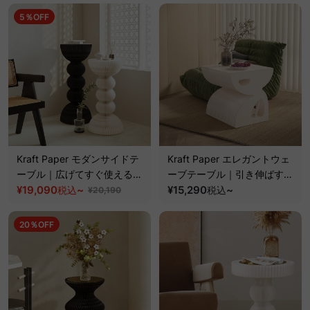
5％OFF
Kraft Paper モダンサイドテ
Kraft Paper エレガントウェ
ーブル｜広げてすぐ使えるア
ーブテーブル｜引き伸ばすだ
ートデザインで空間のアクセ
¥19,090
~
けですぐに使える上品な折り
¥15,290
~
税込
税込
¥20,190
ントに
畳み式テーブル
20％OFF