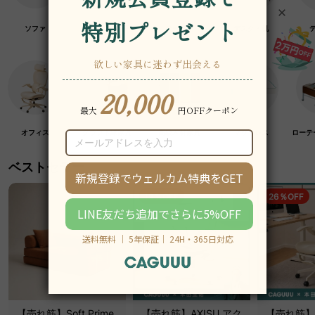
ソファ
チェア・椅子
テーブル
デスク・机
オフィス
クラフト紙家具
高級木材家具
マットレス
ローテ
ベストセラー
19％OFF
26％OFF
【売れ筋】Soft Prime
【売れ筋】AXISU アク
【売れ筋】A