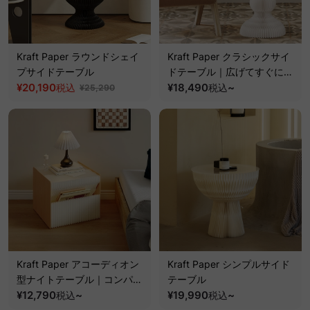
Kraft Paper ラウンドシェイ
Kraft Paper クラシックサイ
プサイドテーブル
ドテーブル｜広げてすぐに使
¥20,190
えるハニカム構造の丈夫なエ
¥18,490
~
税込
税込
¥25,290
コテーブル
Kraft Paper アコーディオン
Kraft Paper シンプルサイド
型ナイトテーブル｜コンパク
テーブル
トな多用途設計ですぐに使え
¥12,790
~
¥19,990
~
税込
税込
る折り畳み式