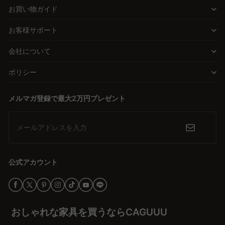
には無垢材やアイアンを使用し、耐久性とおしゃれな外観を両立し
お買い物ガイド
タイルなど多彩なデザインが揃っています。無垢材などの高品質素
ています。
材を使用し、直接ECモデルにより手の届く価格を実現。無料インテ
お客様サポート
リア提案「MyCoordi」を活用し、理想の空間作りをサポートしま
高品質と手の届く価格で安心の選択
す。5年品質保証で安心して購入できます。
会社について
CAGUUUは中間業者を省いた直接ECモデルを採用し、高品質な家
具を手の届く価格で提供しています。無垢材を使用した製品は耐久
ポリシー
性に優れ、長く愛用できるものばかりです。このバランスの良さ
が、多くのユーザーから高い評価を受けています。
メルマガ登録で最大2万円プレゼント
信頼の証、安心の5年品質保証
選びやすさだけでなく、購入後のサポートも充実しています。無料
メールアドレスを入力
インテリア提案サービス「MyCoordi」やバーチャルショールーム
で、理想の空間づくりをサポートします。さらに、5年品質保証が
付いているため、安心して購入できます。
公式アカウント
スタイリッシュな生活への一歩を
おしゃれで機能的な折り畳みテーブルを取り入れ、日常生活をより
快適でスタイリッシュにするチャンスです。CAGUUUの多彩な選択
おしゃれな家具を買うならCAGUUU
肢を活用し、自分のライフスタイルにぴったりのアイテムを見つけ