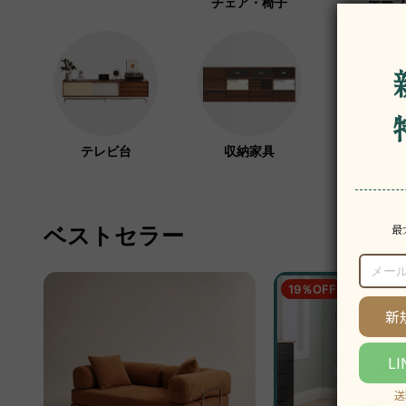
チェア・椅子
テーブ
テレビ台
収納家具
ドレッ
ベストセラー
19％OFF