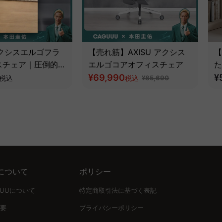
 アクシスエルゴフラ
【売れ筋】AXISU アクシス
【
スチェア｜圧倒的な
エルゴコアオフィスチェア
た
とフルサポート構造
¥69,990
ツ
¥
税込
税込
¥85,690
について
ポリシー
UUUについて
特定商取引法に基づく表記
要
プライバシーポリシー