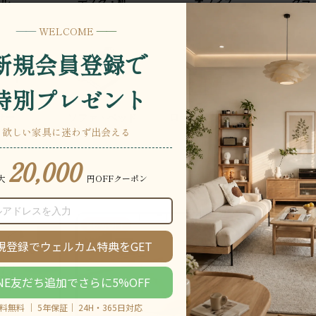
ル
デスク・机
オフィス
クラ
ローテーブル・座卓
サー
ソファ・ベッド
ハンガ
ート
26％OFF