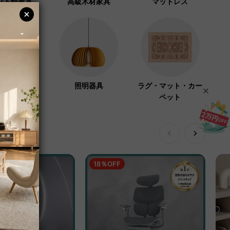
フト紙家具
高級木材家具
マットレス
ーラック・コ
照明器具
ラグ・マット・カー
ハンガー
ペット
18％OFF