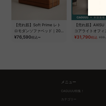
【売れ筋】Soft Prime レト
【売れ筋】AXISU
ロモダンソファベッド｜20
コアライトオフィ
色以上から選べるコーデュロ
¥76,590
~
¥31,790
税込
税込
¥39
イ2WAY【色カスタマイズ
可】
メニュー
CAGUUU特集！
カテゴリー