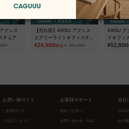
 アクシス
【売れ筋】AXISU アクシス
AXISU
スチェア
エアリーライトオフィスチェ
イオフィ
ア
¥24,990
~
追従機能
¥52,800
,290
税込
¥33,990
お買い物ガイド
お客様サポート
会社
ご利用ガイド
初めての方へ
CAG
ご注文について
お問い合わせ・FAQ
会社概