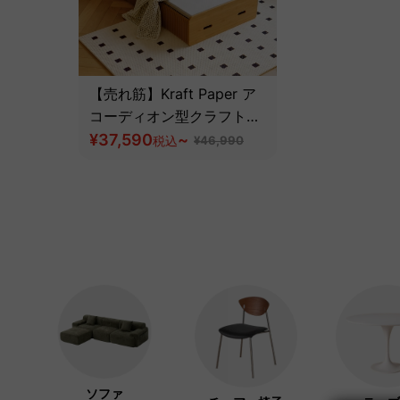
【売れ筋】Kraft Paper ア
コーディオン型クラフトベ
ッド
¥37,590
~
税込
¥46,990
ソファ