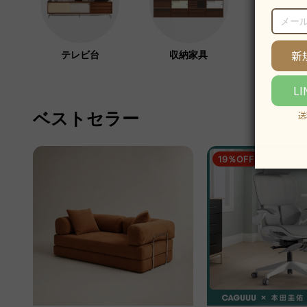
テレビ台
収納家具
ドレッ
ベストセラー
19％OFF