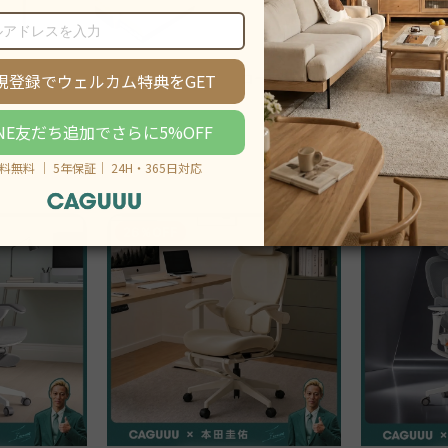
ローテーブル・座卓
サー
ソファ・ベッド
ハンガ
ート
26％OFF