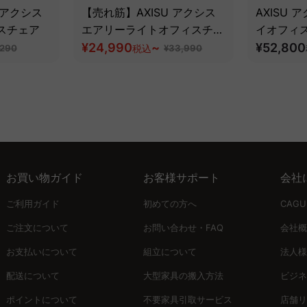
 アクシス
【売れ筋】AXISU アクシス
AXISU
スチェア
エアリーライトオフィスチェ
イオフィ
ア
¥24,990
~
追従機能
¥52,800
,290
税込
¥33,990
お買い物ガイド
お客様サポート
会社
ご利用ガイド
初めての方へ
CAG
ご注文について
お問い合わせ・FAQ
会社概
お支払いについて
組立について
法人様
配送について
大型家具の搬入方法
ビジネ
ポイントについて
不要家具引取サービス
店舗リ