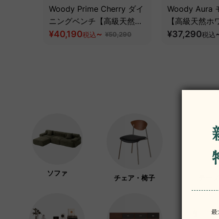
Woody Prime Cherry ダイ
Woody Aur
ニングベンチ【高級天然チ
【高級天然ホ
ェリー材】
¥40,190
~
ュ材】
¥37,290
税込
¥50,290
税込
ソファ
チェア・椅子
テーブ