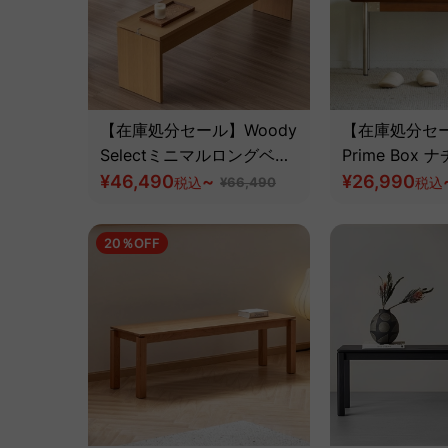
【在庫処分セール】Woody
【在庫処分セー
Selectミニマルロングベン
Prime Box
チ
¥46,490
~
イルウッドベ
¥26,990
税込
¥66,490
税込
然ツゲ材】
20％OFF