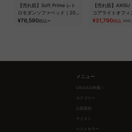
【売れ筋】Soft Prime レト
【売れ筋】AXISU
ロモダンソファベッド｜20
コアライトオフィ
色以上から選べるコーデュロ
¥76,590
~
¥31,790
税込
税込
¥39
イ2WAY【色カスタマイズ
可】
メニュー
CAGUUU特集！
カテゴリー
お部屋別
テイスト
ベストセラー