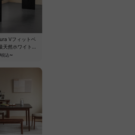
Aura Vフィットベ
級天然ホワイトア
】
0
~
税込