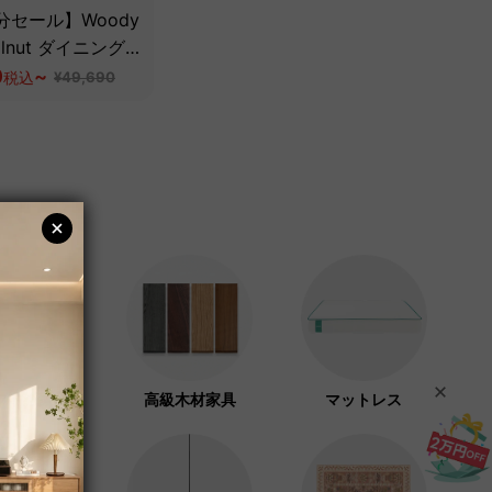
分セール】Woody
Walnut ダイニング
0
~
税込
¥49,690
フト紙家具
高級木材家具
マットレス