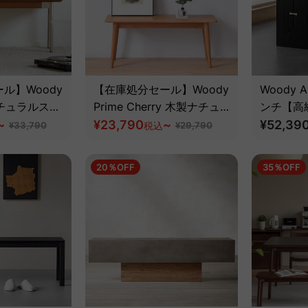
ル】Woody
【在庫処分セール】Woody
Woody 
 ナチュラルスタ
Prime Cherry 木製ナチュ
ンチ【高
ンチ【高級天
~
ナルロングベンチ【高級天
¥23,790
~
ッシュ材
¥52,39
¥33,790
税込
¥29,790
然チェリー材】
20％OFF
35％OFF