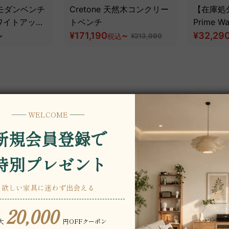
a モダンベンチ
Cretone 天然木コンクリー
【在庫処
ワイトアッシ
トベンチ
Prime 
~
¥171,190
~
ベンチ
¥32,29
税込
¥213,990
ル
デスク・机
オフィス
クラ