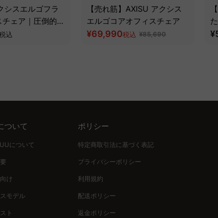
 アクシスエルゴフラ
【売れ筋】AXISU アクシス
【
スチェア｜圧倒的な
エルゴコアオフィスチェア
た
とフルサポート構造
¥69,990
ツ
¥
税込
税込
¥85,690
について
ポリシー
UUUについて
特定商取引法に基づく表記
要
プライバシーポリシー
向け
利用規約
スモデル
配送ポリシー
スト
返金ポリシー