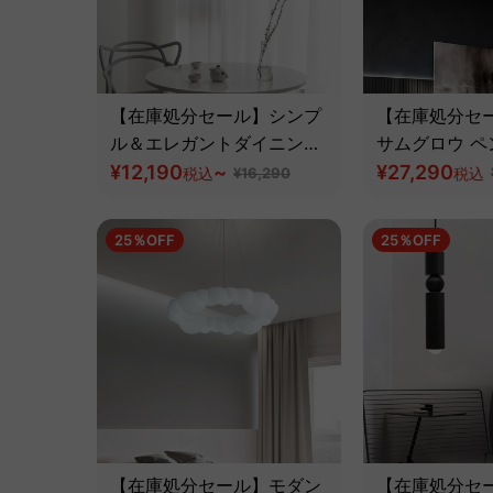
【在庫処分セール】シンプ
【在庫処分セ
ル＆エレガントダイニング
サムグロウ 
ライト
¥12,190
~
ト
¥27,290
税込
¥16,290
税込
25％OFF
25％OFF
【在庫処分セール】モダン
【在庫処分セ