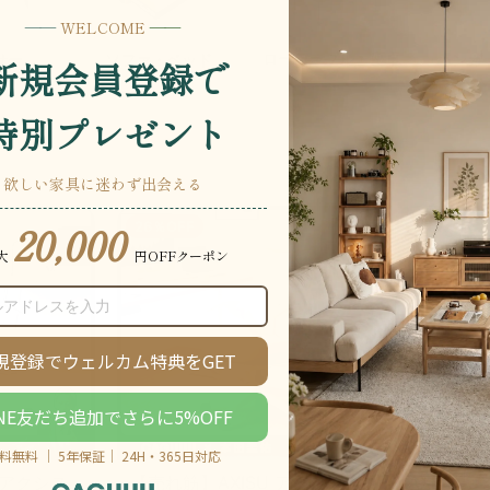
ローテーブル・座卓
サー
ソファ・ベッド
ハンガ
ート
26％OFF
 アクシス
【売れ筋】AXISU アクシス
AXISU