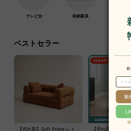
テレビ台
収納家具
ドレッ
ベストセラー
19％OFF
【売れ筋】Soft Prime レト
【売れ筋】AXISU