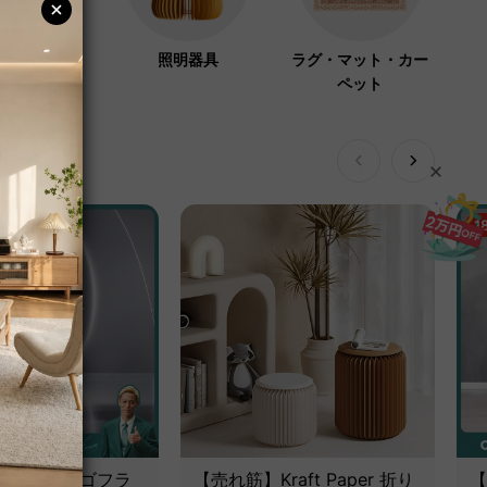
ーラック・コ
照明器具
ラグ・マット・カー
ハンガー
ペット
1
 アクシスエルゴフラ
【売れ筋】Kraft Paper 折り
【