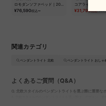
ロモダンソファベッド｜20
コアライトオフィ
色以上から選べるコーデュロ
¥76,590
~
¥31,790
税込
税込
¥39
イ2WAY【色カスタマイズ
可】
関連カテゴリ
ペンダントライト 北欧
ペンダントライト おしゃ
よくあるご質問（Q&A）
Q. 北欧スタイルのペンダントライトを選ぶ際に重要な
A. 北欧スタイルのペンダントライトを選ぶ際は、デザイン、
ブルの大きさに合わせたサイズや数を選ぶことで、最適な照明環境