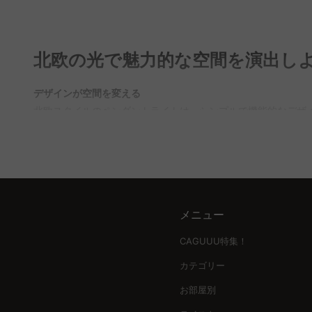
ライトを見つけることができます。
Q. ペンダントライトの設置高さはどのくらいが適切？
A. ダイニングテーブルの場合、テーブルの表面から照明の下端
北欧の光で魅力的な空間を演出し
のバーチャルショールームを利用すれば、実際の設置イメージ
Q. 北欧ペンダントライトの素材にはどのようなものが
デザインが空間を変える
A. 北欧ペンダントライトには、木、紙、ガラスなどの自然素
北欧スタイルのペンダントライトは、シンプルで機能的なデザ
ーク調の雰囲気を作り出します。CAGUUUでは、これらの素
ち着いた空間を作り出すのに最適です。
Q. ペンダントライトをどのように部屋の他の照明と組
サイズと数の選び方
A. ペンダントライトだけでは部屋全体が薄暗く感じることが
ペンダントライトのサイズと数は、設置する場所の広さやテー
間を作り出します。CAGUUUでは、さまざまな照明を組み合
一つ中心に吊るすことで、空間に調和をもたらす。
メニュー
設置高さと光の色温度
北欧流のおしゃれな飾り方には、ペンダントライトを低く吊るす
CAGUUU特集！
演出し、温白色や昼白色で手元を明るくすることもできます。
カテゴリー
高品質と安心感の提供
お部屋別
CAGUUUは、無垢材などの高品質素材を使用し、耐久性にも優