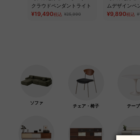
クラウドペンダントライト
ムデザインペ
¥19,490
ト
¥9,890
税込
¥25,990
税込
¥
ソファ
チェア・椅子
テーブ