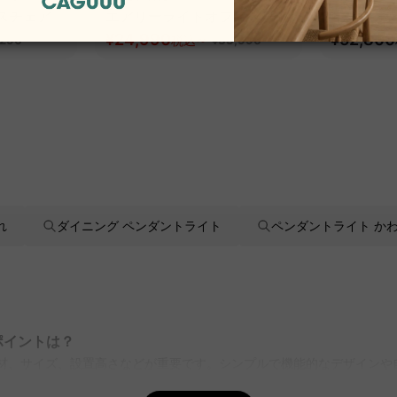
スチェア
エアリーライトオフィスチェ
イオフィ
ア
¥24,990
~
追従機能
¥52,800
,290
税込
¥33,990
れ
ダイニング ペンダントライト
ペンダントライト か
ポイントは？
素材、サイズ、設置高さなどが重要です。シンプルで機能的なデザイン
を作ることができます。CAGUUUでは、豊富な選択肢と無料インテリア