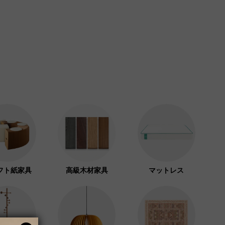
フト紙家具
高級木材家具
マットレス