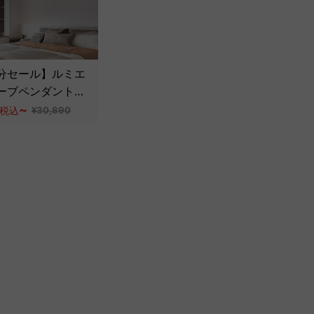
分セール】ルミエ
ーブペンダントラ
~
税込
¥30,890