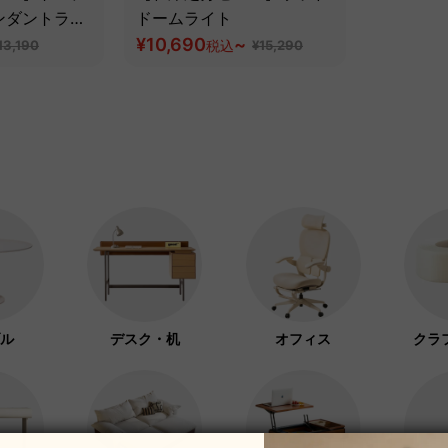
ンダントライ
ドームライト
¥10,690
~
13,190
税込
¥15,290
ル
デスク・机
オフィス
クラ