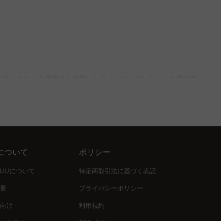
源が直接目に入らず、料理も美味しそうに見えます。CAGUUU
は温かみのある雰囲気を演出し、金属素材は落ち着いたアンティ
ます。また、金属素材を使用したライトは、アンティーク調の落
質保証で安心して購入できます。
を組み合わせることで、部屋の明るさを均一に保ち、心地よい空
イトを複数並べるとバランスが良く、円卓には大きめのライトを
について
ポリシー
まで60〜80cm程度。電球色の使用でリラックスできる空間を
UUUについて
特定商取引法に基づく表記
要
プライバシーポリシー
向け
利用規約
テリア提案「MyCoordi」やバーチャルショールームでのサー