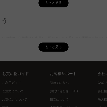
もっと見る
まで60〜80cm程度が適切です。この高さにすることで、座った時に光
よう
を確認しながら選ぶことができます。
ありますか？
材や、アイアン、ホーロー、真鍮などの金属素材があります。自然素材
インが特徴。自然素材を多用し、温かみのある柔らかな雰囲気を演出し
材を使った多様なスタイルのペンダントライトを取り揃えており、5年品
もっと見る
み合わせるべき？
あるため、北欧では「一室多灯」のスタイルが一般的です。複数の照明
ブルの大きさに合わせて選ぶことが重要。長方形のテーブルには小型ラ
わせたインテリア提案が可能で、理想の空間作りをサポートします。
お買い物ガイド
お客様サポート
会社
ことが挙げられます。適切な高さは、テーブルの表面からライトの下端
ご利用ガイド
初めての方へ
CAG
ご注文について
お問い合わせ・FAQ
会社概
お支払いについて
組立について
法人様
れた家具を提供します。直接ECモデルで手の届く価格を実現し、無料イン