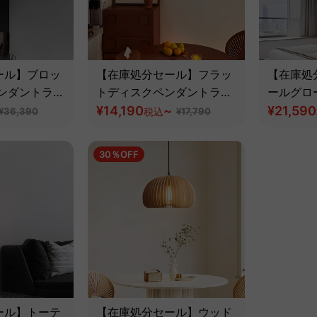
ール】ブロッ
【在庫処分セール】フラッ
【在庫処
ペンダントライ
トディスクペンダントライ
ールグロ
ト
¥14,190
~
イト
¥21,590
¥36,390
税込
¥17,790
30％OFF
ール】トーテ
【在庫処分セール】ウッド