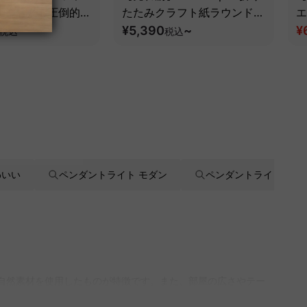
スチェア｜圧倒的な
たたみクラフト紙ラウンドス
エ
とフルサポート構造
ツール
¥5,390
~
¥
税込
税込
わいい
ペンダントライト モダン
ペンダントライト ブラ
や自然素材を使用したものが特徴です。また、部屋の広さやテー
提案「MyCoordi」を活用し、自分にぴったりのペンダント