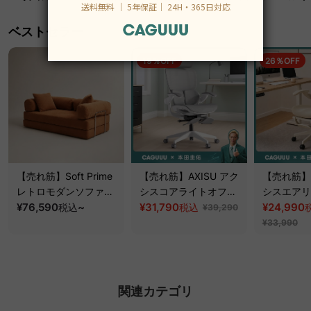
ベストセラー
19％OFF
26％OFF
【売れ筋】Soft Prime
【売れ筋】AXISU アク
【売れ筋】A
レトロモダンソファベ
シスコアライトオフィ
シスエアリ
ッド｜20色以上から選
¥76,590
~
スチェア
¥31,790
フィスチェ
¥24,990
税込
税込
¥39,290
べるコーデュロイ
¥33,990
2WAY【色カスタマイ
ズ可】
関連カテゴリ