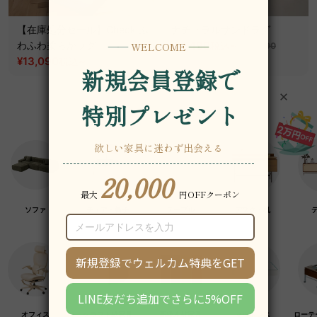
【在庫処分セール】Check ふ
ナチュラルサンドラグ
わふわ柔らかラグ
¥11,490
~
税込
¥13,590
¥13,090
~
税込
¥20,190
ソファ
チェア・椅子
テーブル
デスク・机
オフィス
クラフト紙家具
高級木材家具
マットレス
ローテ