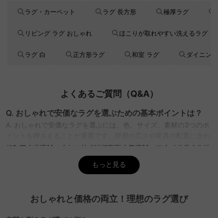
ラグ・カーペット
ラグ 長方形
極厚ラグ
リビング ラグ おしゃれ
ほこりが取れやすい洗えるラグ
ラグ 白
正方形ラグ
和室 ラグ
ダイニング
よくあるご質問（Q&A）
Q. おしゃれで安価なラグを選ぶための基本ポイントは？
A. おしゃれで安価なラグを選ぶには、色、サイズ、素材の3つのポ
イントを押さえることが重要です。部屋の広さや家具の配置に合わ
せたサイズ選び、インテリアに調和する色選び、ライフスタイルに
合った素材選びが必要。CAGUUUでは、無料のインテリア提案
もっと見る
「MyCoordi」を活用して、理想のラグを見つけるサポートを提
供。
Q. ラグの色で部屋を広く見せるには？
おしゃれと価格の両立！理想のラグ選び
A. 部屋を広く見せるためには、ホワイト、アイボリー、ベージュ、