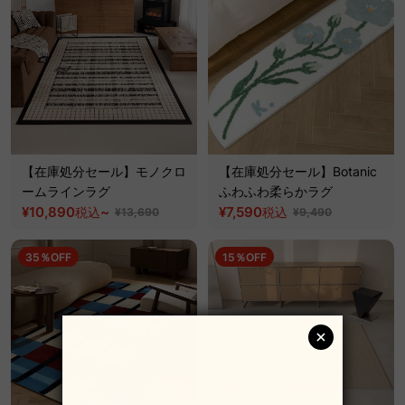
【在庫処分セール】モノクロ
【在庫処分セール】Botanic
ームラインラグ
ふわふわ柔らかラグ
¥10,890
~
¥7,590
税込
税込
¥13,690
¥9,490
35％OFF
15％OFF