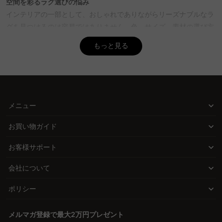
ライトグレーなどの明るい色が効果的。これらの色は空間を広げる
空間を彩るラグ選びの悩み
効果があり、インテリアに統一感をもたらす。CAGUUUでは、豊富
インテリアの一部として、おしゃれでありながらリーズナブルなラ
な色の選択肢を提供しており、理想の空間作りをサポートします。
グを見つけるのは容易ではありません。色、サイズ、素材の選び方
で部屋の印象を大きく変え、ライフスタイルに合った機能が求めら
Q. ラグの耐久性はどのくらいですか？
もっと見る
れます。
A. ラグの耐久性は使用状況や素材によって異なるが、一般的に3〜
5年が目安。CAGUUUでは、5年品質保証があり、安心して長く使
CAGUUUが提供するラグの魅力
える高品質なラグを取り揃えています。耐久性の高い素材選びもサ
CAGUUUでは、豊富なデザインと高品質素材をリーズナブルに提
ポートします。
供。北欧モダンからナチュラルまで、様々なスタイルに合わせたラ
Q. ラグの形状はどのように選べば良いですか？
メニュー
グが揃っており、インテリアの統一感を簡単に実現できます。
A. ラグの形状は、部屋の雰囲気や用途に合わせて選ぶのがポイン
お買い物ガイド
ト。長方形や正方形はシンプルで落ち着いた雰囲気を演出し、円形
品質とデザインのバランス
や楕円形はカジュアルで柔らかな印象を与えます。CAGUUUでは多
高品質な無垢材を使用し、耐久性に優れたラグが選べるCAGUUU。
お客様サポート
彩な形状のラグを用意し、選びやすい環境を提供。
色や形状の選択肢が豊富で、部屋を広く見せる効果的な色使いや、
会社について
汚れを目立たせない工夫もできます。
ポリシー
安心の保証とサービス
購入後も安心の5年品質保証がついているため、長期間にわたって
メルマガ登録で最大2万円プレゼント
インテリアの一部として楽しめます。また、無料インテリア提案サ