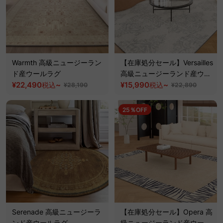
Warmth 高級ニュージーラン
【在庫処分セール】Versailles
ド産ウールラグ
高級ニュージーランド産ウー
¥22,490
~
ルラグ
¥15,990
~
税込
税込
¥28,190
¥22,890
25％OFF
Serenade 高級ニュージーラ
【在庫処分セール】Opera 高
ンド産ウールラグ
級ニュージーランド産ウール