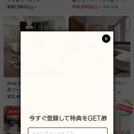
¥30,590
~
ラグ
¥16,890
~
税込
税込
¥22,590
Rose 高級ニュージーランド
Rococo 高級ニュージーラン
産ウールラグ
ド産ウールラグ
¥22,490
~
¥30,590
~
税込
税込
30％OFF
20％OFF