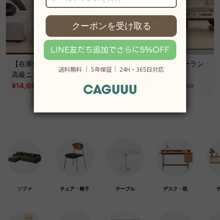
【在庫処分セール】Eternal
Addict 高級ニュージーラン
高級ニュージーランド産ウー
ド産ウールラグ
ルラグ
¥14,690
~
¥22,490
~
税込
税込
¥20,990
¥28,190
ソファ
チェア・椅子
テーブル
デスク・机