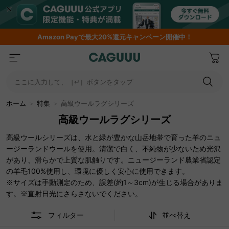
期間限定フラッシュセール！最大50％OFF
ここに入力して、［↵］ボタンをタップ
ホーム
＞
特集
＞
高級ウールラグシリーズ
高級ウールラグシリーズ
高級ウールシリーズは、水と緑が豊かな山岳地帯で育った羊のニュ
ージーランドウールを使用。清潔で白く、不純物が少ないため光沢
があり、滑らかで上質な肌触りです。ニュージーランド農業省認定
の羊毛100%使用し、環境に優しく安心に使用できます。
※サイズは手動測定のため、誤差(約1～3cm)が生じる場合がありま
す。※直射日光にさらさないでください。
フィルター
並べ替え