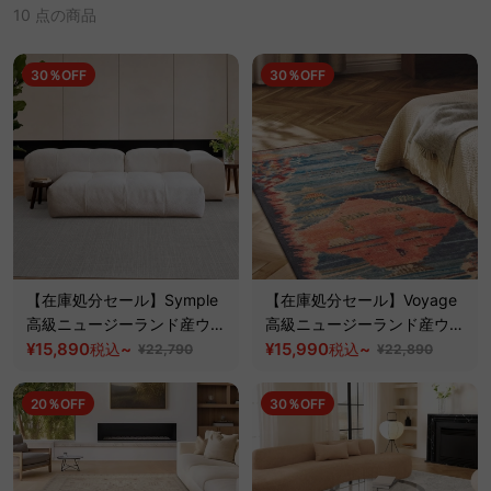
10 点の商品
30％OFF
30％OFF
【在庫処分セール】Symple
【在庫処分セール】Voyage
高級ニュージーランド産ウー
高級ニュージーランド産ウー
ルラグ
¥15,890
~
ルラグ
¥15,990
~
税込
税込
¥22,790
¥22,890
20％OFF
30％OFF