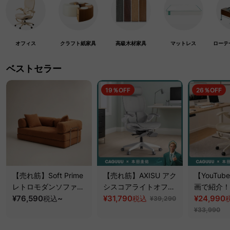
オフィス
クラフト紙家具
高級木材家具
マットレス
ローテ
ベストセラー
19％OFF
26％OFF
【売れ筋】Soft Prime
【売れ筋】AXISU アク
【YouTu
レトロモダンソファベ
シスコアライトオフィ
画で紹介！】
ッド｜20色以上から選
¥76,590
~
スチェア
¥31,790
クシスエア
¥24,990
税込
税込
¥39,290
べるコーデュロイ
オフィスチ
¥33,990
2WAY【色カスタマイ