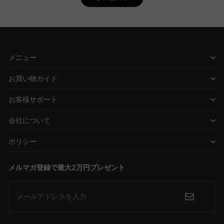
することで、腰への負担を軽減します。
A. 長時間座る場合、体圧分散効果が高く、通気性の良いジェル素材
のクッションが適しています。これにより、腰への負担が軽減さ
CAGUUUが提供する解決策
れ、快適な座り心地が持続。CAGUUUでは、北欧モダンやヴィンテ
CAGUUUの腰痛クッションは、体圧分散性能に優れた素材を使用
ージスタイルなど多彩なデザインから選べ、インテリアに合わせた
し、お尻や腰への負担をしっかりと軽減します。適切な厚みと高さ
コーディネートもできます。
メニュー
を備えたクッションは、自然な姿勢をサポートし、日常の動作をよ
り快適にします。用途に合わせたタイプ選びができるため、どんな
お買い物ガイド
シーンでも安心して使えるのが魅力です。
お客様サポート
品質とデザインの絶妙なバランス
会社について
高品質な素材を使用しつつ、多彩なデザインでインテリアにマッチ
する腰痛クッションを提供します。洗練されたデザインは、おしゃ
ポリシー
れな空間を演出し、暮らしをより豊かにします。さらに、直接ECモ
デルにより手の届く価格で提供されているため、品質と価格の両面
メルマガ登録で最大2万円プレゼント
で満足できます。
安心の信頼とサポート
メールアドレスを入力
長期的に使用できる5年品質保証が付いているため、安心して購入
できます。また、無料インテリア提案「MyCoordi」やバーチャル