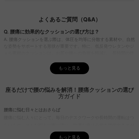
よくあるご質問（Q&A）
Q. 腰痛に効果的なクッションの選び方は？
A. 腰痛クッションを選ぶ際は、体圧を均等に分散する素材や、自然
な姿勢をサポートする形状が重要です。特に、低反発ウレタンやジ
ェル素材のクッションは、お尻や腰への負担を軽減し、長時間の使
用でも快適。また、使用シーンに応じて、デスクワークや運転中に
適したタイプを選ぶことがポイント。CAGUUUでは、豊富な品揃え
もっと見る
と無料インテリア提案「MyCoordi」で理想のクッション選びをサ
ポートします。
座るだけで腰の悩みを解消！腰痛クッションの選び
Q. 低反発クッションと高反発クッションの違いは？
方ガイド
A. 低反発クッションは体にフィットし、圧力を軽減するが、通気性
にやや劣る場合があります。一方、高反発クッションは体全体をし
腰痛に悩む日々とはおさらば
っかり支え、正しい姿勢を保ちやすいです。どちらが適しているか
腰痛に悩む人々にとって、毎日のデスクワークや長時間の運転はつ
は、使用時間や環境によるが、CAGUUUの5年品質保証付き商品な
らいもの。そんな悩みに寄り添い、快適な座り心地を提供するのが
ら安心して選べます。
腰痛クッションです。正しい姿勢をサポートし、体圧を適切に分散
Q. 長時間座る際におすすめのクッションは？
もっと見る