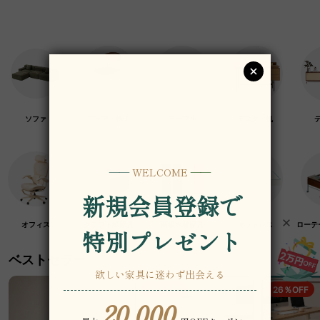
ソファ
チェア・椅子
テーブル
デスク・机
オフィス
クラフト紙家具
高級木材家具
マットレス
ローテ
ベストセラー
19％OFF
26％OFF