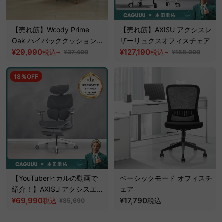
【売れ筋】Woody Prime
【売れ筋】AXISU アクシスレ
Oak ハイバッククッションソ
ザーリュクスオフィスチェア
ファチェア【高級天然ホワイ
¥29,990
~
¥127,190
~
税込
税込
¥37,490
¥158,990
トオーク材】
18％OFF
【YouTuberヒカルの動画で
ベーシックモード オフィスチ
紹介！】AXISU アクシスエル
ェア
ゴコアオフィスチェア
¥69,990
¥17,790
税込
税込
¥85,690