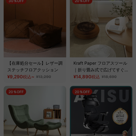
30％OFF
20％OFF
【在庫処分セール】レザー調
Kraft Paper フロアスツール
ステッチフロアクッション
｜折り畳み式で広げてすぐに
¥9,290
~
使えるフローリングや畳の味
¥14,890
税込
税込
¥13,290
¥18,690
方
20％OFF
20％OFF